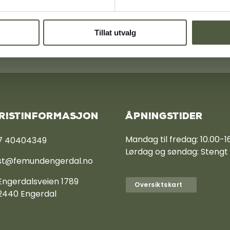
-Sølen alpinsenter
kontoret i Engerdal sentrum for en tri
Tillat utvalg
informasjon om Femund Engerdal.
ristinformasjon
Sømåen Tradisjonshandverk AS
Åpningstider
Femu
Mandag til fredag: 10.00-1
7 40404349
Lørdag og søndag: Stengt
st@femundengerdal.no
Engerdalsveien 1789
Oversiktskart
2440 Engerdal