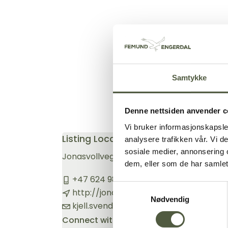
Kultu
Heste
Bade
Discg
Samtykke
Jakt
Denne nettsiden anvender c
Vinte
Snøs
Vi bruker informasjonskapsler
Listing Location
analysere trafikken vår. Vi 
Hunde
sosiale medier, annonsering 
Jonasvollvegen, 2555 Tufsingdalen, Norg
dem, eller som de har samlet
Topp
+47 624 98 994
Samtykkevalg
Lang
http://jonasvollen.no
Nødvendig
kjell.svendsen@roros.net
Isfisk
Connect with us