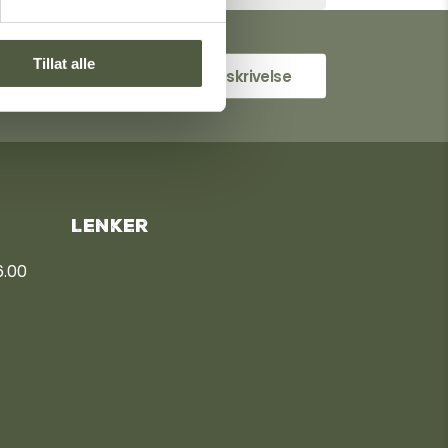
velig
Tillat alle
Få veibeskrivelse
ndshytten Gård – verdensarv
Lenker
6.00