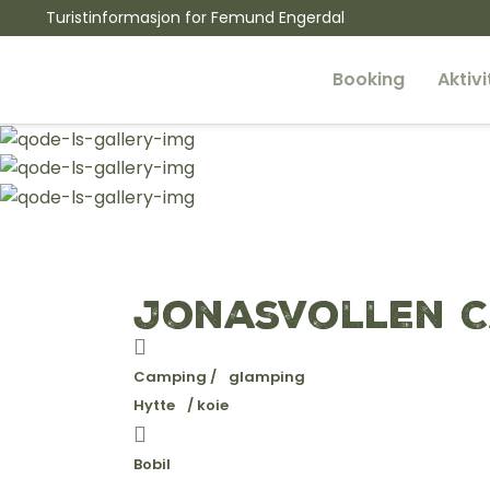
Turistinformasjon for Femund Engerdal
Booking
Aktivi
MS F
Fiske
Jonasvollen 
Kano
Vandr
Camping / glamping
Hytte / koie
Sykke
Båt
Bobil