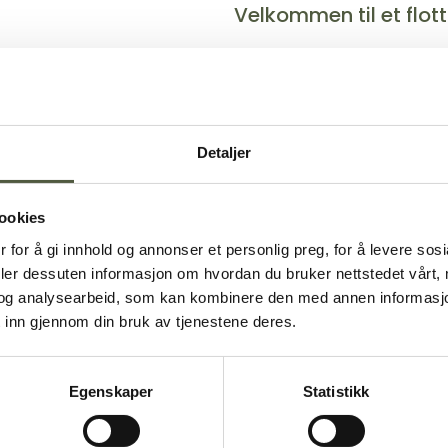
Velkommen til et flot
r og arrangement
ridning
Båtutleie
plasser
Båtutslipp
olf
Camping
Detaljer
Småbåthavn
ookies
r
Salg av fiskekort
cooter
 for å gi innhold og annonser et personlig preg, for å levere sos
deler dessuten informasjon om hvordan du bruker nettstedet vårt,
kjøring
og analysearbeid, som kan kombinere den med annen informasjon d
e
 inn gjennom din bruk av tjenestene deres.
tur
Booking
renn
Egenskaper
Statistikk
e