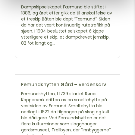
Dampskipselskapet Fæmund ble stiftet i
1886, og året etter gikk de til anskaffelse av
et treskip Båten ble døpt “Fæmund”. Siden
da har det vært kontinuerlig rutetrafikk på
sjøen. I 1904 besluttet selskapet å kjøpe
ytterligere et skip, et dampdrevet jernskip,
82 fot langt og...
Femundshytten Gård – verdensarv
Femundshytten, I 1739 startet Røros
Kopperverk driften av en smeltehytte på
vestsiden av Femund. Smeltehytta ble
nedlagt i 1822 da tilgangen på skog og kull
ble dårligere. Ved Femundshytten er det
flere kulturminner som slagghauger,
gardsmuseet, Trollbyen, der ”innbyggerne”