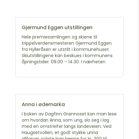
Gjermund Eggen utstillingen
Hele premiesamlingen og skiene til
trippelverdensmesteren Gjermund Eggen
fra Hylleråsen er utstilt i kommunehuset.
Skiutstillingene kan beskues i kommunens
åpningstider: 09.00 – 14.30. I nærheten
Anna i ødemarka
I boken av Dagfinn Grønnoset kan man lese
om hvordan Anna, som ung, slo seg i lag
med en omstreifer langs landeveien. Ved
Haugsetvollen, et godt stykke unna
allfarvei, solgte han henne for kr. 300 til