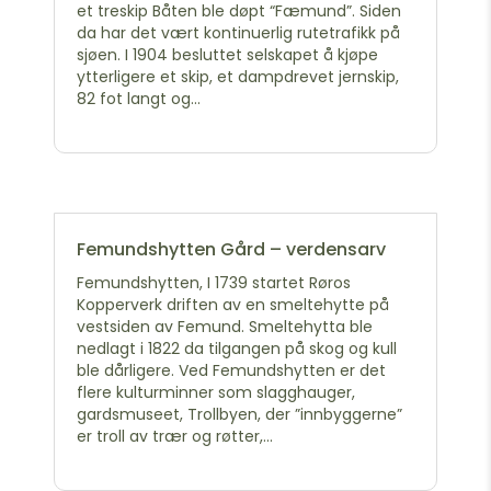
et treskip Båten ble døpt “Fæmund”. Siden
da har det vært kontinuerlig rutetrafikk på
sjøen. I 1904 besluttet selskapet å kjøpe
ytterligere et skip, et dampdrevet jernskip,
82 fot langt og...
Femundshytten Gård – verdensarv
Femundshytten, I 1739 startet Røros
Kopperverk driften av en smeltehytte på
vestsiden av Femund. Smeltehytta ble
nedlagt i 1822 da tilgangen på skog og kull
ble dårligere. Ved Femundshytten er det
flere kulturminner som slagghauger,
gardsmuseet, Trollbyen, der ”innbyggerne”
er troll av trær og røtter,...