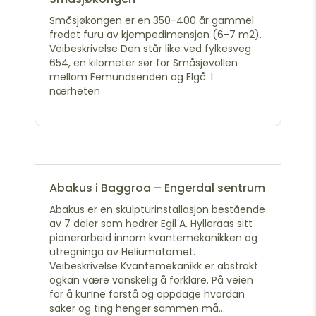
Småsjøkongen er en 350-400 år gammel
fredet furu av kjempedimensjon (6-7 m2).
Veibeskrivelse Den står like ved fylkesveg
654, en kilometer sør for Småsjøvollen
mellom Femundsenden og Elgå. I
nærheten
Abakus i Baggroa – Engerdal sentrum
Abakus er en skulpturinstallasjon bestående
av 7 deler som hedrer Egil A. Hylleraas sitt
pionerarbeid innom kvantemekanikken og
utregninga av Heliumatomet.
Veibeskrivelse Kvantemekanikk er abstrakt
ogkan være vanskelig å forklare. På veien
for å kunne forstå og oppdage hvordan
saker og ting henger sammen må...