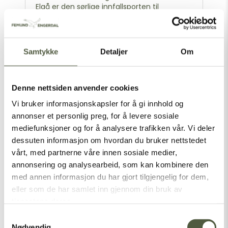
Elgå er den sørlige innfallsporten til
Femundsmarka nasjonalpark samt anløp
for rutebåten Fæmund II. På vei hit kjører
du også forbi Gutulia nasjonalpark – Norges
minste nasjonalpark. . ....
Samtykke
Detaljer
Om
Denne nettsiden anvender cookies
Vi bruker informasjonskapsler for å gi innhold og
annonser et personlig preg, for å levere sosiale
Rævhølet
mediefunksjoner og for å analysere trafikken vår. Vi deler
Kurerhytte fra 2. verdenskrig Veibeskrivelse
dessuten informasjon om hvordan du bruker nettstedet
Dette er en rekonstruert, underjordisk hytte
vårt, med partnerne våre innen sosiale medier,
som ble bygget på svensk side av grensen
av norske motstandsfolk i juni-juli 1944.
annonsering og analysearbeid, som kan kombinere den
Hytta ble brukt ved forskjellige
med annen informasjon du har gjort tilgjengelig for dem,
etterretningsoppdrag i Engerdal og Trysil
eller som de har samlet inn gjennom din bruk av
høsten 1944. Navnet «Rævhølet» skal hytta
tjenestene deres.
ha fått fordi stedet...
Samtykkevalg
Nødvendig