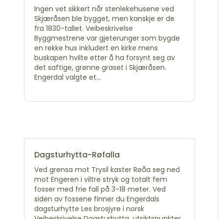
Ingen vet sikkert når stenlekehusene ved
Skjæråsen ble bygget, men kanskje er de
fra 1830-tallet. Veibeskrivelse
Byggmestrene var gjeterunger som bygde
en rekke hus inkludert en kirke mens
buskapen hvilte etter å ha forsynt seg av
det saftige, grønne graset i Skjæråsen.
Engerdal valgte et...
Dagsturhytta-Røfalla
Ved grensa mot Trysil kaster Røåa seg ned
mot Engeren i viltre stryk og totalt fem
fosser med frie fall på 3-18 meter. Ved
siden av fossene finner du Engerdals
dagsturhytte Les brosjyre i norsk
Veibeskrivelse Dagsturhytta, utsiktspunkter,