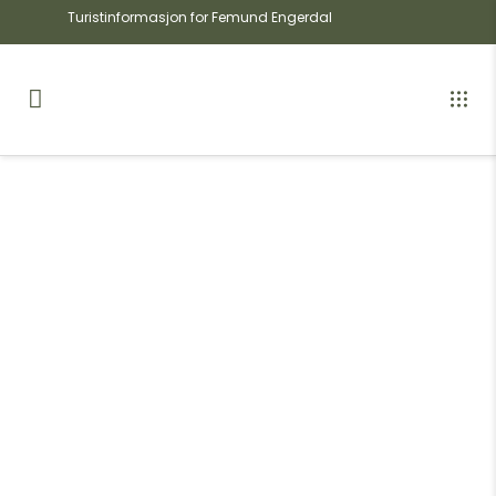
Turistinformasjon for Femund Engerdal
Severdigheter