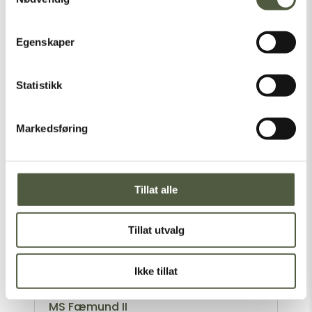
Egenskaper
Flyvraket ved Hundskampen
Heinkel He 111H-6 Hundskampen Engerdal
Statistikk
2./I.KG 26 1H+HK WNr.7155 9.11 1942
Obgfr. Otto Arndt (KIA). Obgfr. Egon
Zantow , Feldwebel Anton Günter (KIA) og
Markedsføring
Leutnant Herbert Engelkmeier .Tvunget
landing på grunn av motorsvikt. Tok av fra
Bardufoss, første destinasjon Fornebu Oslo.
Endelig destinasjon Italia. 2 av de 4 ombord
Tillat alle
omkom. Parker øverst i Vinterveien, i
Engerdal Østfjell....
Tillat utvalg
Ikke tillat
MS Fæmund II