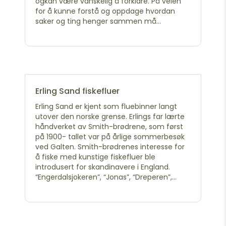
ogkan være vanskelig å forklare. På veien
for å kunne forstå og oppdage hvordan
saker og ting henger sammen må...
Erling Sand fiskefluer
Erling Sand er kjent som fluebinner langt
utover den norske grense. Erlings far lærte
håndverket av Smith-brødrene, som først
på 1900- tallet var på årlige sommerbesøk
ved Galten. Smith-brødrenes interesse for
å fiske med kunstige fiskefluer ble
introdusert for skandinavere i England.
“Engerdalsjokeren”, “Jonas”, “Dreperen”,...