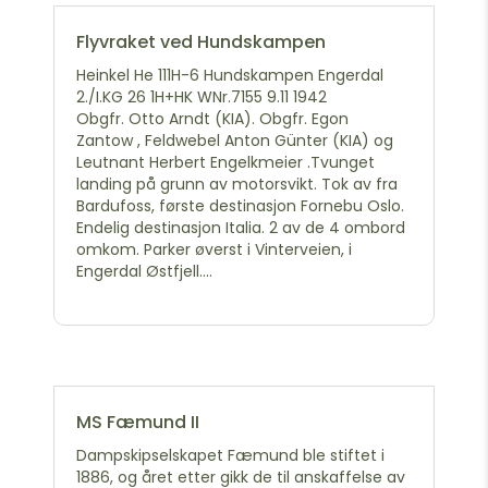
Flyvraket ved Hundskampen
Heinkel He 111H-6 Hundskampen Engerdal
2./I.KG 26 1H+HK WNr.7155 9.11 1942
Obgfr. Otto Arndt (KIA). Obgfr. Egon
Zantow , Feldwebel Anton Günter (KIA) og
Leutnant Herbert Engelkmeier .Tvunget
landing på grunn av motorsvikt. Tok av fra
Bardufoss, første destinasjon Fornebu Oslo.
Endelig destinasjon Italia. 2 av de 4 ombord
omkom. Parker øverst i Vinterveien, i
Engerdal Østfjell....
MS Fæmund II
Dampskipselskapet Fæmund ble stiftet i
1886, og året etter gikk de til anskaffelse av