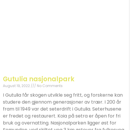
Gutulia nasjonalpark
August 19, 2022
No Comments
I Gutulia får skogen utvikle seg fritt, og forskerne kan
studere den gjennom generasjoner av trær. I 200 år
fram til 1949 var det seterdrift i Gutulia. Seterhusene
er fredet og restaurert. Koia på setra er åpen for fri
bruk og overnatting. Nasjonalparken ligger øst for
Femunden, ved skiltet veg 3 km østover fra fylkesveg