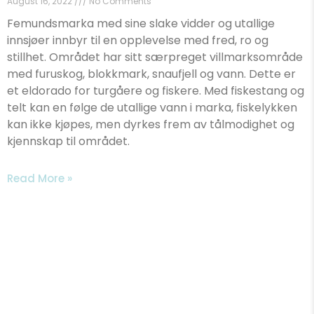
August 16, 2022
No Comments
Femundsmarka med sine slake vidder og utallige
innsjøer innbyr til en opplevelse med fred, ro og
stillhet. Området har sitt særpreget villmarksområde
med furuskog, blokkmark, snaufjell og vann. Dette er
et eldorado for turgåere og fiskere. Med fiskestang og
telt kan en følge de utallige vann i marka, fiskelykken
kan ikke kjøpes, men dyrkes frem av tålmodighet og
kjennskap til området.
Read More »