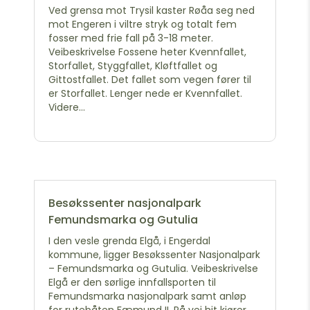
Ved grensa mot Trysil kaster Røåa seg ned
mot Engeren i viltre stryk og totalt fem
fosser med frie fall på 3-18 meter.
Veibeskrivelse Fossene heter Kvennfallet,
Storfallet, Styggfallet, Kløftfallet og
Gittostfallet. Det fallet som vegen fører til
er Storfallet. Lenger nede er Kvennfallet.
Videre...
Besøkssenter nasjonalpark
Femundsmarka og Gutulia
I den vesle grenda Elgå, i Engerdal
kommune, ligger Besøkssenter Nasjonalpark
– Femundsmarka og Gutulia. Veibeskrivelse
Elgå er den sørlige innfallsporten til
Femundsmarka nasjonalpark samt anløp
for rutebåten Fæmund II. På vei hit kjører