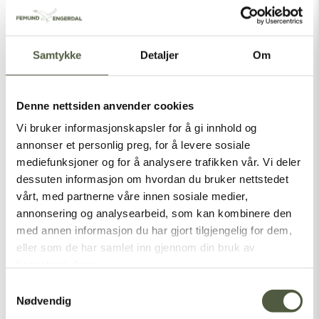
Samtykke
Detaljer
Om
Heme dine
Denne nettsiden anvender cookies
Vi bruker informasjonskapsler for å gi innhold og
annonser et personlig preg, for å levere sosiale
mediefunksjoner og for å analysere trafikken vår. Vi deler
Festivalen Heme dine har en liten pause,
dessuten informasjon om hvordan du bruker nettstedet
vi kommer sterkere tilbake med 10-
årsjubileum i 2027!
vårt, med partnerne våre innen sosiale medier,
annonsering og analysearbeid, som kan kombinere den
med annen informasjon du har gjort tilgjengelig for dem,
Les mer
eller som de har samlet inn gjennom din bruk av
tjenestene deres.
Samtykkevalg
Nødvendig