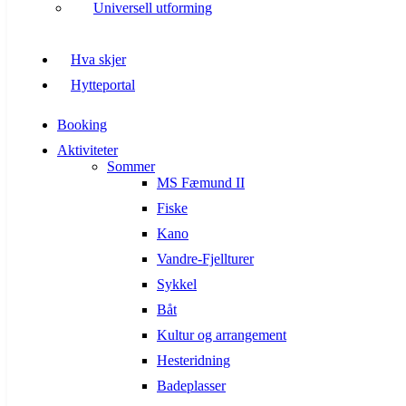
Universell utforming
Hva skjer
Hytteportal
Booking
Aktiviteter
Sommer
MS Fæmund II
Fiske
Kano
Vandre-Fjellturer
Sykkel
Båt
Kultur og arrangement
Hesteridning
Badeplasser