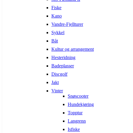
Fiske
Kano
Vandre-Fjellturer
Sykkel
Båt
Kultur og arrangement
Hesteridning
Badeplasser
Discgolf
Jakt
Vinter
Snøscooter
Hundekjøring
Topptur
Langrenn
Isfiske