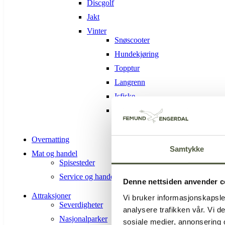
Discgolf
Jakt
Vinter
Snøscooter
Hundekjøring
Topptur
Langrenn
Isfiske
Alpin-Sølen alpinsenter
Overnatting
Samtykke
Mat og handel
Spisesteder
Service og handel
Denne nettsiden anvender c
Attraksjoner
Vi bruker informasjonskapsler
Severdigheter
analysere trafikken vår. Vi 
Nasjonalparker
sosiale medier, annonsering 