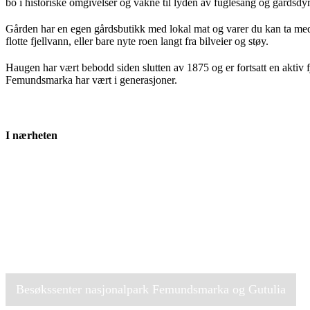
bo i historiske omgivelser og våkne til lyden av fuglesang og gårdsdyr
Gården har en egen gårdsbutikk med lokal mat og varer du kan ta med 
flotte fjellvann, eller bare nyte roen langt fra bilveier og støy.
Haugen har vært bebodd siden slutten av 1875 og er fortsatt en aktiv f
Femundsmarka har vært i generasjoner.
I nærheten
Besøkssenter nasjonalpark Femundsmarka og Gutulia