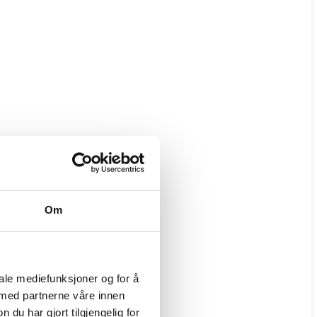
Om
iale mediefunksjoner og for å
 med partnerne våre innen
u har gjort tilgjengelig for