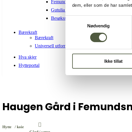
Femundsmarka Nasjonalpark
dem, eller som de har samlet
Gutulia nasjonalpark
Besøkssenter nasjonalpark Femundsmarka 
Samtykkevalg
Nødvendig
Bærekraft
Bærekraft
Universell utforming
Hva skjer
Ikke tillat
Hytteportal
Haugen Gård i Femunds
Hytte / koie
Gård / sæter