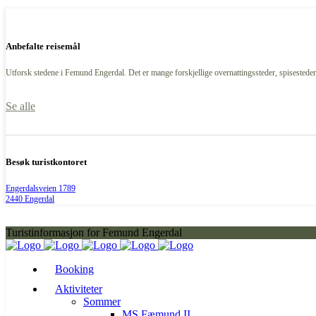
Anbefalte reisemål
Utforsk stedene i Femund Engerdal. Det er mange forskjellige overnattingssteder, spisesteder,
Se alle
Besøk turistkontoret
Engerdalsveien 1789
2440 Engerdal
Turistinformasjon for Femund Engerdal
Booking
Aktiviteter
Sommer
MS Fæmund II