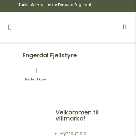
Turistinformasjon for Femund Engerdal
Engerdal Fjellstyre
Hytte / koie
Velkommen til
villmarka!
Hytteutleie