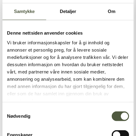
Engerdal
Lillebo
Samtykke
Detaljer
Om
anlegg og
Kulturlåve
transport
Denne nettsiden anvender cookies
AS
Norse
Vi bruker informasjonskapsler for å gi innhold og
Quest
annonser et personlig preg, for å levere sosiale
husky
mediefunksjoner og for å analysere trafikken vår. Vi deler
tours
dessuten informasjon om hvordan du bruker nettstedet
vårt, med partnerne våre innen sosiale medier,
annonsering og analysearbeid, som kan kombinere den
med annen informasjon du har gjort tilgjengelig for dem,
eller som de har samlet inn gjennom din bruk av
tjenestene deres.
Samtykkevalg
Nødvendig
Egenskaper