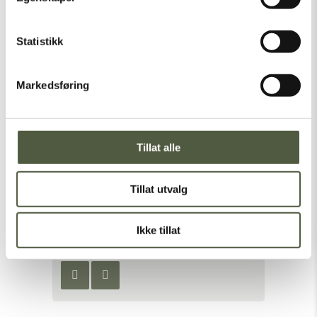
Statistikk
Markedsføring
Listing Location
Tillat alle
Hyttveien 45, 2443 Drevsjø, Norge
+47 624 59 177
Tillat utvalg
http://engerdal-fjellstyre.no
post@engerdal-fjellstyre.no
Ikke tillat
Connect with us