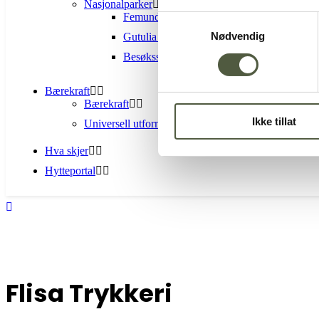
Nasjonalparker
Femundsmarka Nasjonalpark
Samtykkevalg
Nødvendig
Gutulia nasjonalpark
Besøkssenter nasjonalpark Femundsmarka 
Bærekraft
Bærekraft
Ikke tillat
Universell utforming
Hva skjer
Hytteportal
Flisa Trykkeri