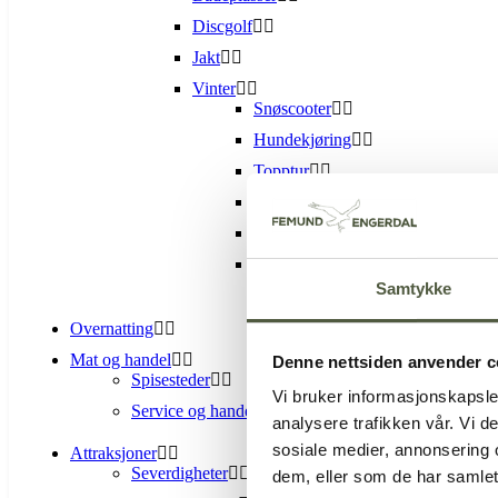
Discgolf
Jakt
Vinter
Snøscooter
Hundekjøring
Topptur
Langrenn
Isfiske
Alpin-Sølen alpinsenter
Samtykke
Overnatting
Mat og handel
Denne nettsiden anvender c
Spisesteder
Vi bruker informasjonskapsler
Service og handel
analysere trafikken vår. Vi 
sosiale medier, annonsering 
Attraksjoner
Severdigheter
dem, eller som de har samlet