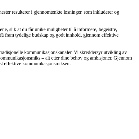
enester resulterer i gjennomtenkte løsninger, som inkluderer og
ne, slik at du får unike muligheter til å informere, begeistre,
 få fram tydelige budskap og godt innhold, gjennom effektive
adisjonelle kommunikasjonskanaler. Vi skreddersyr utvikling av
t kommunikasjonsmiks – alt etter dine behov og ambisjoner. Gjennom
mest effektive kommunikasjonsmiksen.