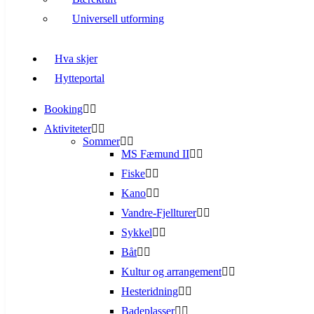
Universell utforming
Hva skjer
Hytteportal
Booking
Aktiviteter
Sommer
MS Fæmund II
Fiske
Kano
Vandre-Fjellturer
Sykkel
Båt
Kultur og arrangement
Hesteridning
Badeplasser