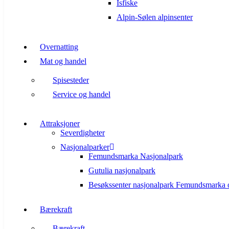
Isfiske
Alpin-Sølen alpinsenter
Overnatting
Mat og handel
Spisesteder
Service og handel
Attraksjoner
Severdigheter
Nasjonalparker
Femundsmarka Nasjonalpark
Gutulia nasjonalpark
Besøkssenter nasjonalpark Femundsmarka 
Bærekraft
Bærekraft