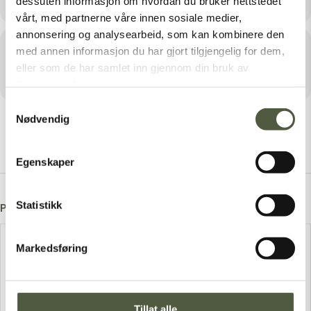
dessuten informasjon om hvordan du bruker nettstedet
vårt, med partnerne våre innen sosiale medier,
annonsering og analysearbeid, som kan kombinere den
Arrangør
med annen informasjon du har gjort tilgjengelig for dem,
eller som de har samlet inn gjennom din bruk av
ENGERDALSDAGENE
tjenestene deres.
Samtykkevalg
Nødvendig
Egenskaper
Statistikk
Post A Comment
Markedsføring
Tillat alle