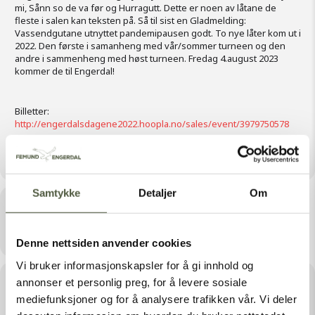
mi, Sånn so de va før og Hurragutt. Dette er noen av låtane de
fleste i salen kan teksten på. Så til sist en Gladmelding:
Vassendgutane utnyttet pandemipausen godt. To nye låter kom ut i
2022. Den første i samanheng med vår/sommer turneen og den
andre i sammenheng med høst turneen. Fredag 4.august 2023
kommer de til Engerdal!
Billetter:
http://engerdalsdagene2022.hoopla.no/sales/event/3979750578
Samtykke
Detaljer
Om
Tid
August 4, 2023 20:01
Denne nettsiden anvender cookies
Vi bruker informasjonskapsler for å gi innhold og
Sted
annonser et personlig preg, for å levere sosiale
mediefunksjoner og for å analysere trafikken vår. Vi deler
Engerdal samfunnshus