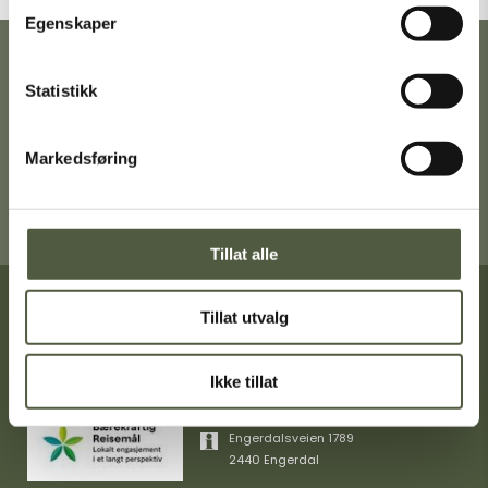
Egenskaper
Ta gjerne turen innom Turistkontoret i
Statistikk
Engerdal sentrum for en trivelig prat,
gode turtips og mer informasjon om
Femund Engerdal.
Markedsføring
Få veibeskrivelse
Tillat alle
Tillat utvalg
Turistinformasjon
+47 40404349
Ikke tillat
post@femundengerdal.no
Engerdalsveien 1789
2440 Engerdal