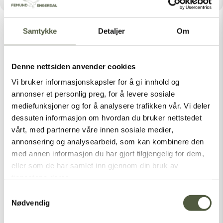
Samtykke
Detaljer
Om
Denne nettsiden anvender cookies
Latest Posts
Vi bruker informasjonskapsler for å gi innhold og
annonser et personlig preg, for å levere sosiale
mediefunksjoner og for å analysere trafikken vår. Vi deler
dessuten informasjon om hvordan du bruker nettstedet
Categories
vårt, med partnerne våre innen sosiale medier,
Nasjonalparker
annonsering og analysearbeid, som kan kombinere den
med annen informasjon du har gjort tilgjengelig for dem,
Sommer
eller som de har samlet inn gjennom din bruk av
Vinter
tjenestene deres.
Samtykkevalg
Nødvendig
[vc_empty_space height=”1px”]