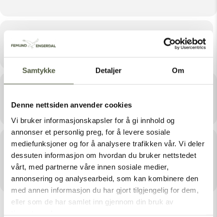
Tid
Juli 23, 2025 12:00 - 15:00
Samtykke
Detaljer
Om
Sted
Gutulisetra
Denne nettsiden anvender cookies
Vi bruker informasjonskapsler for å gi innhold og
annonser et personlig preg, for å levere sosiale
Arrangør
mediefunksjoner og for å analysere trafikken vår. Vi deler
dessuten informasjon om hvordan du bruker nettstedet
FEMUNDSMARKA OG GUTULIA
vårt, med partnerne våre innen sosiale medier,
NASJONALPARKER
annonsering og analysearbeid, som kan kombinere den
med annen informasjon du har gjort tilgjengelig for dem,
eller som de har samlet inn gjennom din bruk av
tjenestene deres.