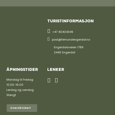
Turistinformasjon
+47 40404349
post@femundengerdal.no
Engerdalsveien 1789
2440 Engerdal
Åpningstider
Lenker
Mandag til fredag:
10.00-16.00
Lørdag og søndag:
Stengt
Oversiktskart