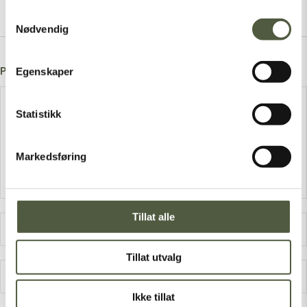
Samtykkevalg
Nødvendig
Post A Comment
Egenskaper
Statistikk
Markedsføring
Tillat alle
Tillat utvalg
Ikke tillat