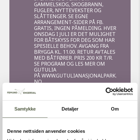
GAMMELSKOG, SKOGBRANN,
FUGLER, NYTTEVEKSTER OG
SLÅTTENGER. SE EGNE
ARRANGEMENT-SIDER PÅ FB.
GRATIS, INGEN PÅMELDING. HVER
ONSDAG I JULI ER DET MULIGHET
FOR BÅTSKYSS FOR DEG SOM HAR
SPESIELLE BEHOV. AVGANG FRA
BRYGGA KL. 11.00. RETUR AVTALES
MED BÅTFØRER. PRIS 200 KR T/R.
SE PROGRAM OG LES MER OM
GUTULIA
PÅ WWW.GUTULIANASJONALPARK.
NO
09
REPEATING EVENT
Samtykke
Detaljer
Om
ÅPEN SETER I GUTULIA
AUG
DU ER VELKOMMEN TIL Å BESØKE
Denne nettsiden anvender cookies
NORGES MINSTE NASJONALPARK I
SOMMER. I TILLEGG TIL