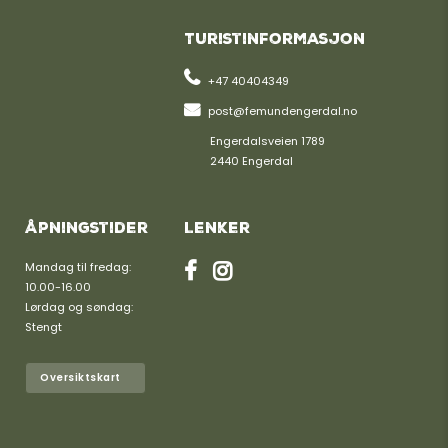
Turistinformasjon
+47 40404349
post@femundengerdal.no
Engerdalsveien 1789
2440 Engerdal
Åpningstider
Lenker
Mandag til fredag:
10.00-16.00
Lørdag og søndag:
Stengt
Oversiktskart