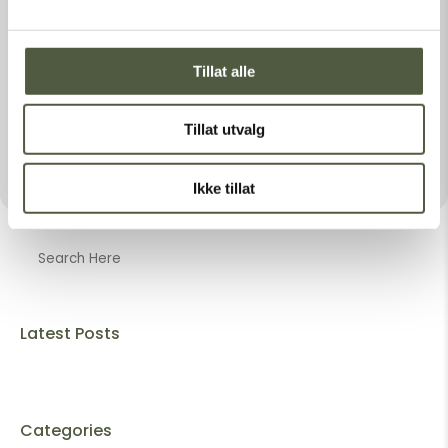
SPESIELLE BEHOV. AVGANG FRA
BRYGGA KL. 11.00. RETUR AVTALES
MED BÅTFØRER. PRIS 200 KR T/R.
SE PROGRAM OG LES MER OM
Tillat alle
GUTULIA
PÅ WWW.GUTULIANASJONALPARK.
NO
Tillat utvalg
Ikke tillat
Latest Posts
Categories