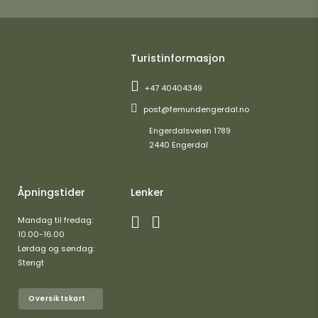
Turistinformasjon
+47 40404349
post@femundengerdal.no
Engerdalsveien 1789
2440 Engerdal
Åpningstider
Lenker
Mandag til fredag:
10.00-16.00
Lørdag og søndag:
Stengt
Oversiktskart