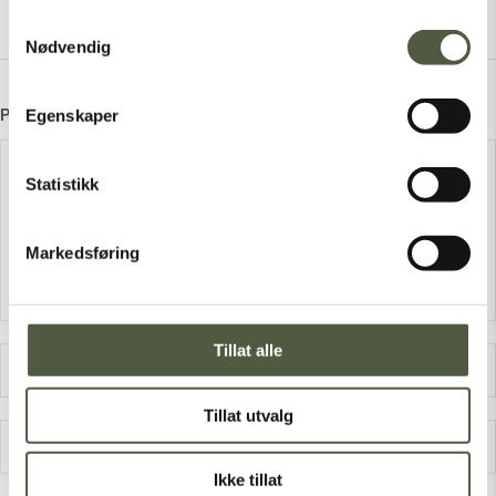
Samtykkevalg
Nødvendig
Post A Comment
Egenskaper
Statistikk
Markedsføring
Tillat alle
Tillat utvalg
Ikke tillat