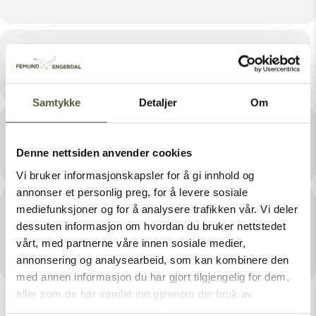
Tid
Juli 16, 2025 12:00 - 15:00
Samtykke
Detaljer
Om
Sted
Gutulisetra
Denne nettsiden anvender cookies
Vi bruker informasjonskapsler for å gi innhold og
annonser et personlig preg, for å levere sosiale
Arrangør
mediefunksjoner og for å analysere trafikken vår. Vi deler
dessuten informasjon om hvordan du bruker nettstedet
FEMUNDSMARKA OG GUTULIA
vårt, med partnerne våre innen sosiale medier,
NASJONALPARKER
annonsering og analysearbeid, som kan kombinere den
med annen informasjon du har gjort tilgjengelig for dem,
eller som de har samlet inn gjennom din bruk av
tjenestene deres.