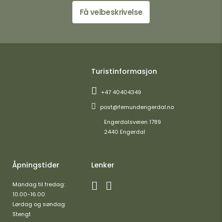
Få veibeskrivelse
Turistinformasjon
+47 40404349
post@femundengerdal.no
Engerdalsveien 1789
2440 Engerdal
Åpningstider
Lenker
Mandag til fredag:
10.00-16.00
Lørdag og søndag:
Stengt