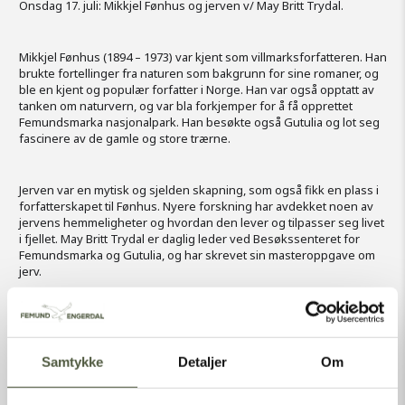
Onsdag 17. juli: Mikkjel Fønhus og jerven v/ May Britt Trydal.
Mikkjel Fønhus (1894 – 1973) var kjent som villmarksforfatteren. Han
brukte fortellinger fra naturen som bakgrunn for sine romaner, og
ble en kjent og populær forfatter i Norge. Han var også opptatt av
tanken om naturvern, og var bla forkjemper for å få opprettet
Femundsmarka nasjonalpark. Han besøkte også Gutulia og lot seg
fascinere av de gamle og store trærne.
Jerven var en mytisk og sjelden skapning, som også fikk en plass i
forfatterskapet til Fønhus. Nyere forskning har avdekket noen av
jervens hemmeligheter og hvordan den lever og tilpasser seg livet
i fjellet. May Britt Trydal er daglig leder ved Besøkssenteret for
Femundsmarka og Gutulia, og har skrevet sin masteroppgave om
jerv.
Arrangementet er gratis, ingen påmelding.
Samtykke
Detaljer
Om
I perioden 29. juni-11. august er det åpen seter med kafé alle dager
kl. 11-17, unntatt mandager.