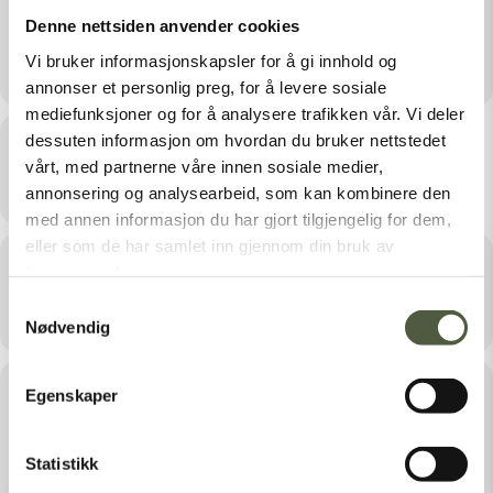
Denne nettsiden anvender cookies
https://www.facebook.com/events/804705414602990
Vi bruker informasjonskapsler for å gi innhold og
annonser et personlig preg, for å levere sosiale
mediefunksjoner og for å analysere trafikken vår. Vi deler
dessuten informasjon om hvordan du bruker nettstedet
Tid
vårt, med partnerne våre innen sosiale medier,
Juli 17, 2024 12:00 - 15:00
annonsering og analysearbeid, som kan kombinere den
med annen informasjon du har gjort tilgjengelig for dem,
eller som de har samlet inn gjennom din bruk av
Sted
tjenestene deres.
Samtykkevalg
Gutulisetra
Nødvendig
Arrangør
Egenskaper
FEMUNDSMARKA OG GUTULIA
Statistikk
NASJONALPARKER