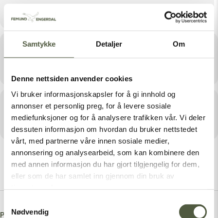
April 20, 2023 18:00
Samtykke
Detaljer
Om
Sted
Fjøset i Femundsundet Nordre
Denne nettsiden anvender cookies
Vi bruker informasjonskapsler for å gi innhold og
Arrangør
annonser et personlig preg, for å levere sosiale
mediefunksjoner og for å analysere trafikken vår. Vi deler
HEME DINE
dessuten informasjon om hvordan du bruker nettstedet
vårt, med partnerne våre innen sosiale medier,
annonsering og analysearbeid, som kan kombinere den
med annen informasjon du har gjort tilgjengelig for dem,
eller som de har samlet inn gjennom din bruk av
tjenestene deres.
Samtykkevalg
Nødvendig
Post A Comment