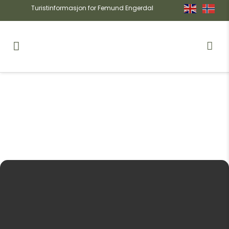
Turistinformasjon for Femund Engerdal
20
HEMOM: MARI MIDTLI &
ASTRID SULHEIM
APR
FJØSET I FEMUNDSUNDET 20.4