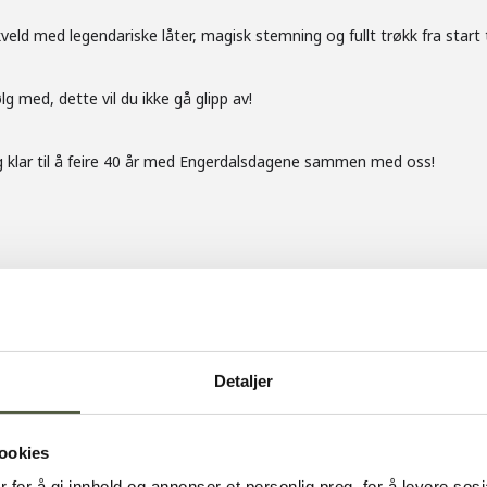
Alpin-Sølen alpinsenter
ld med legendariske låter, magisk stemning og fullt trøkk fra start ti
ølg med, dette vil du ikke gå glipp av!
g klar til å feire 40 år med Engerdalsdagene sammen med oss!
ne 2026 – en helg full av liv, latter og god musikk med:
 TELL – WOODLAND – TRUBADUR/DJ MARIUS BARHAUGEN
Detaljer
ookies
 for å gi innhold og annonser et personlig preg, for å levere sos