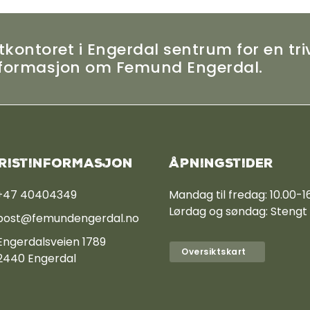
kontoret i Engerdal sentrum for en tri
informasjon om Femund Engerdal.
ristinformasjon
Åpningstider
+47 40404349
Mandag til fredag: 10.00-1
Lørdag og søndag: Stengt
post@femundengerdal.no
Engerdalsveien 1789
Oversiktskart
2440 Engerdal