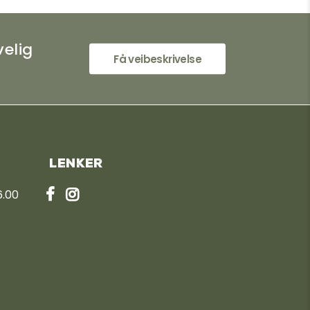
velig
Få veibeskrivelse
Lenker
6.00