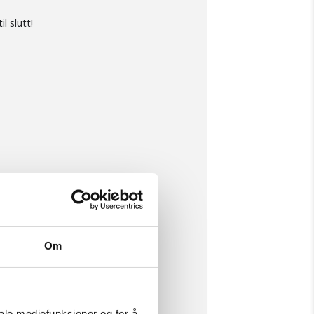
l slutt!
Om
iale mediefunksjoner og for å