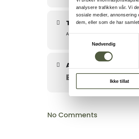
analysere trafikken vår. Vi 
sosiale medier, annonsering 
Tid
dem, eller som de har samlet
August 1, 2026 21:00 - 01:00
Samtykkevalg
Nødvendig
Arrangør
ENGERDALSDAG
Ikke tillat
No Comments