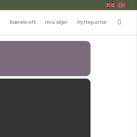
r
Bærekraft
Hva skjer
Hytteportal
rk