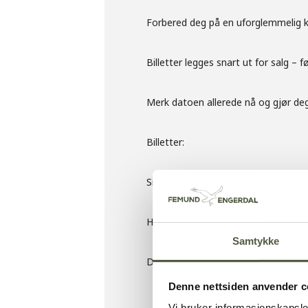
Forbered deg på en uforglemmelig kve
Billetter legges snart ut for salg – f
Merk datoen allerede nå og gjør de
Billetter:
Sikre deg billetter til Engerdalsdage
HELLBILLIES – PLUMBO – AV OG
Samtykke
Dette vil du ikke gå glipp av!
Denne nettsiden anvender c
Vi bruker informasjonskapsler