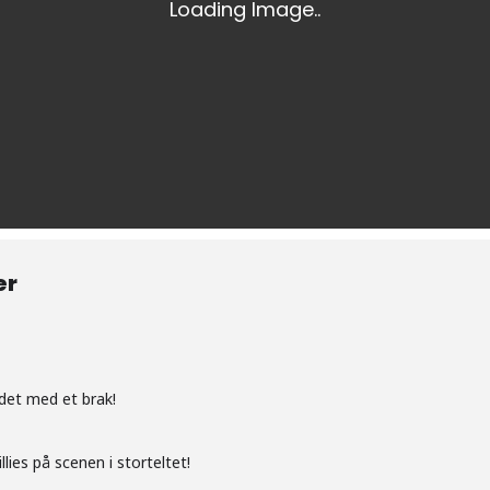
Kultur og arrangement
Hesteridning
Badeplasser
Discgolf
Jakt
Vinter
Snøscooter
er
Hundekjøring
Topptur
r det med et brak!
Langrenn
Isfiske
llies på scenen i storteltet!