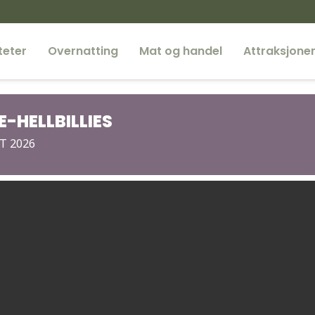
teter
Overnatting
Mat og handel
Attraksjone
-HELLBILLIES
T 2026
MS Fæmund II
Femundsmarka Nasjonalpa
Fiske
Gutulia nasjonalpark
Kano
Besøkssenter nasjonalpark
Femundsmarka og Gutulia
Vandre-Fjellturer
Sykkel
Båt