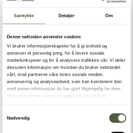
Trysilguidene
Samtykke
Detaljer
Om
AKTIVITETER
SOMMER
Denne nettsiden anvender cookies
Vi bruker informasjonskapsler for å gi innhold og
annonser et personlig preg, for å levere sosiale
Galten Gård Servering
mediefunksjoner og for å analysere trafikken vår. Vi deler
SPISESTEDER
dessuten informasjon om hvordan du bruker nettstedet
vårt, med partnerne våre innen sosiale medier,
annonsering og analysearbeid, som kan kombinere den
med annen informasjon du har gjort tilgjengelig for dem,
eller som de har samlet inn gjennom din bruk av
Femundsundet Storhytte
tjenestene deres.
OVERNATTING
Samtykkevalg
Nødvendig