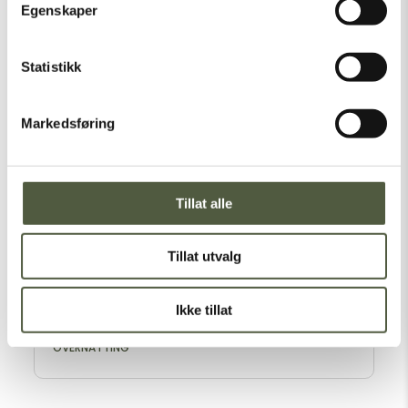
Egenskaper
Galten Gård og Smithseter
Statistikk
OVERNATTING
Markedsføring
Sølenstua camp og hytter
Tillat alle
OVERNATTING
SPISESTEDER
Tillat utvalg
Ikke tillat
Fjellheimen leirskole
OVERNATTING