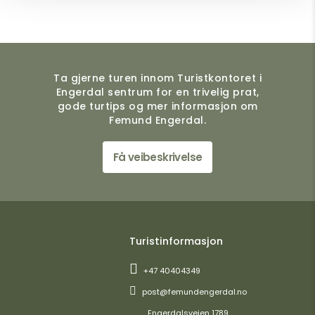
Ta gjerne turen innom Turistkontoret i
Engerdal sentrum for en trivelig prat,
gode turtips og mer informasjon om
Femund Engerdal.
Få veibeskrivelse
Turistinformasjon
+47 40404349
post@femundengerdal.no
Engerdalsveien 1789