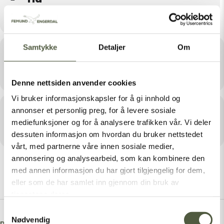
Mars 28, 2024 10:00 - 12:00
Samtykke
Detaljer
Om
Sted
Drevsjø
Denne nettsiden anvender cookies
Vi bruker informasjonskapsler for å gi innhold og
Arrangør
annonser et personlig preg, for å levere sosiale
mediefunksjoner og for å analysere trafikken vår. Vi deler
ENGERDAL MOTORHISTORISKE KLUBB
dessuten informasjon om hvordan du bruker nettstedet
vårt, med partnerne våre innen sosiale medier,
annonsering og analysearbeid, som kan kombinere den
med annen informasjon du har gjort tilgjengelig for dem,
eller som de har samlet inn gjennom din bruk av
tjenestene deres.
Samtykkevalg
Nødvendig