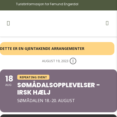
Turistinformasjon for Femund Engerdal
DETTE ER EN GJENTAKENDE ARRANGEMENTER
AUGUST 19, 2023
18
REPEATING EVENT
SØMÅDALSOPPLEVELSER -
AUG
IRSK HÆLJ
SØMÅDALEN 18.-20. AUGUST