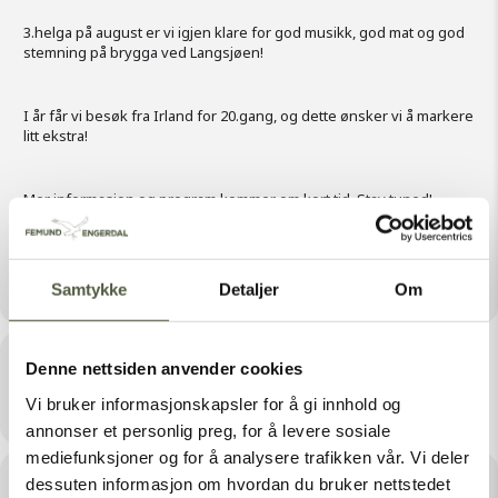
3.helga på august er vi igjen klare for god musikk, god mat og god
stemning på brygga ved Langsjøen!
I år får vi besøk fra Irland for 20.gang, og dette ønsker vi å markere
litt ekstra!
Mer informasjon og program kommer om kort tid. Stay tuned!
Mer info kommer
https://www.facebook.com/somadalsopplevelser
Samtykke
Detaljer
Om
Tid
Denne nettsiden anvender cookies
Vi bruker informasjonskapsler for å gi innhold og
August 18, 2023 Hele dagen
annonser et personlig preg, for å levere sosiale
mediefunksjoner og for å analysere trafikken vår. Vi deler
Sted
dessuten informasjon om hvordan du bruker nettstedet