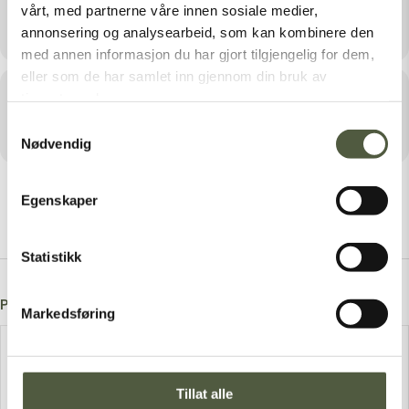
vårt, med partnerne våre innen sosiale medier,
Johnsgård Turistsenter
annonsering og analysearbeid, som kan kombinere den
med annen informasjon du har gjort tilgjengelig for dem,
eller som de har samlet inn gjennom din bruk av
Arrangør
tjenestene deres.
Samtykkevalg
SØMÅDALSOPPLEVELSER
Nødvendig
Egenskaper
Statistikk
Post A Comment
Markedsføring
Tillat alle