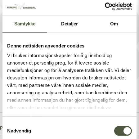
Sted
Samtykke
Detaljer
Om
Johnsgård Turistsenter
Denne nettsiden anvender cookies
Vi bruker informasjonskapsler for å gi innhold og
Arrangør
annonser et personlig preg, for å levere sosiale
JOHNSGÅRD TURISTSENTER
mediefunksjoner og for å analysere trafikken vår. Vi deler
dessuten informasjon om hvordan du bruker nettstedet
vårt, med partnerne våre innen sosiale medier,
annonsering og analysearbeid, som kan kombinere den
med annen informasjon du har gjort tilgjengelig for dem,
eller som de har samlet inn gjennom din bruk av
tjenestene deres.
Samtykkevalg
Post A Comment
Nødvendig