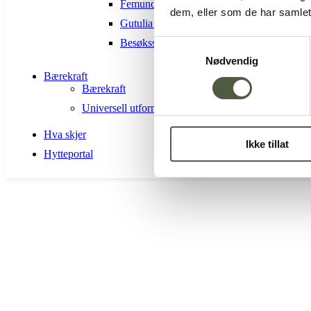
Femundsmarka Nasjonalpark
dem, eller som de har samlet
Gutulia nasjonalpark
Besøkssenter nasjonalpark Femundsmarka 
Samtykkevalg
Nødvendig
Bærekraft
Bærekraft
Universell utforming
Hva skjer
Ikke tillat
Hytteportal
01
mai
11:00
12:00
Solidaritetsgudstjeneste
1.5