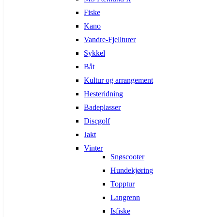
Fiske
Kano
Vandre-Fjellturer
Sykkel
Båt
Kultur og arrangement
Hesteridning
Badeplasser
Discgolf
Jakt
Vinter
Snøscooter
Hundekjøring
Topptur
Langrenn
Isfiske