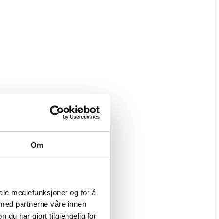
Om
iale mediefunksjoner og for å
 med partnerne våre innen
u har gjort tilgjengelig for