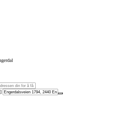
ngerdal
]