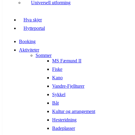
Universell utforming
Hva skjer
Hytteportal
Booking
Aktiviteter
Sommer
MS Fæmund II
Fiske
Kano
Vandre-Fjellturer
Sykkel
Båt
Kultur og arrangement
Hesteridning
Badeplasser