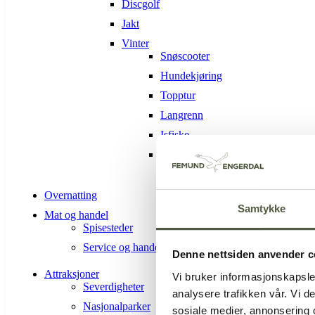
Discgolf
Jakt
Vinter
Snøscooter
Hundekjøring
Topptur
Langrenn
Isfiske
Alpin-Sølen alpinsenter
Overnatting
Samtykke
Mat og handel
Spisesteder
Service og handel
Denne nettsiden anvender c
Attraksjoner
Vi bruker informasjonskapsler
Severdigheter
analysere trafikken vår. Vi 
Nasjonalparker
sosiale medier, annonsering 