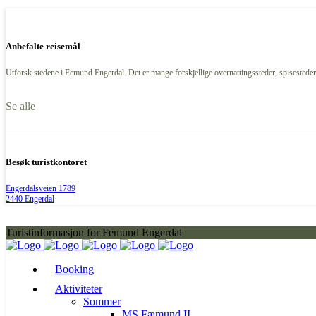
Anbefalte reisemål
Utforsk stedene i Femund Engerdal. Det er mange forskjellige overnattingssteder, spisesteder,
Se alle
Besøk turistkontoret
Engerdalsveien 1789
2440 Engerdal
Turistinformasjon for Femund Engerdal
Booking
Aktiviteter
Sommer
MS Fæmund II