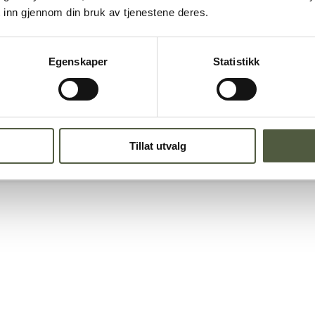
 inn gjennom din bruk av tjenestene deres.
og Gutulia
Egenskaper
Statistikk
Tillat utvalg
.23 kl. 11.00