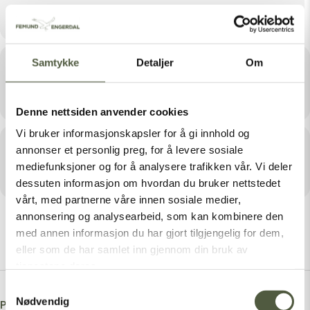
November 23, 2024 19:00
Samtykke
Detaljer
Om
Sted
Valdalen Gård
Denne nettsiden anvender cookies
Vi bruker informasjonskapsler for å gi innhold og
Arrangør
annonser et personlig preg, for å levere sosiale
mediefunksjoner og for å analysere trafikken vår. Vi deler
VALDALEN GÅRD
dessuten informasjon om hvordan du bruker nettstedet
vårt, med partnerne våre innen sosiale medier,
annonsering og analysearbeid, som kan kombinere den
med annen informasjon du har gjort tilgjengelig for dem,
eller som de har samlet inn gjennom din bruk av
tjenestene deres.
Samtykkevalg
Nødvendig
Post A Comment