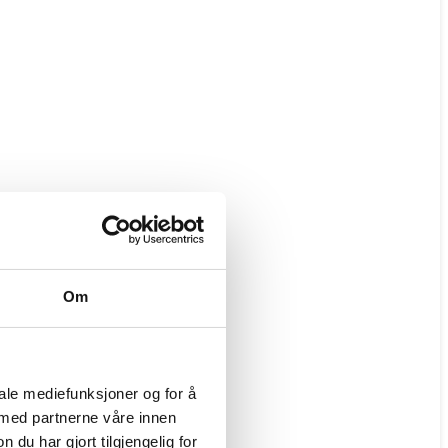
Om
iale mediefunksjoner og for å
 med partnerne våre innen
u har gjort tilgjengelig for