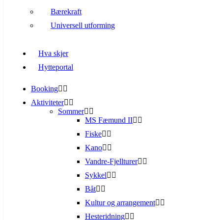
Bærekraft
Universell utforming
Hva skjer
Hytteportal
Booking
Aktiviteter
Sommer
MS Fæmund II
Fiske
Kano
Vandre-Fjellturer
Sykkel
Båt
Kultur og arrangement
Hesteridning