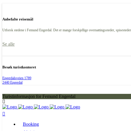
Anbefalte reisemål
Utforsk stedene i Femund Engerdal. Det er mange forskjellige overnattingssteder, spisesteder,
Se alle
Besøk turistkontoret
Engerdalsveien 1789
2440 Engerdal
Turistinformasjon for Femund Engerdal
Booking