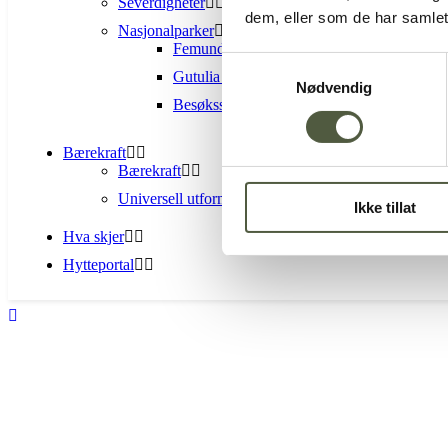
Severdigheter
dem, eller som de har samlet
Nasjonalparker
Femundsmarka Nasjonalpark
Samtykkevalg
Gutulia nasjonalpark
Nødvendig
Besøkssenter nasjonalpark Femundsmarka 
Bærekraft
Bærekraft
Universell utforming
Ikke tillat
Hva skjer
Hytteportal
05
apr
13:00
16:00
Påskebasar i Elgå
Elgå 5. a