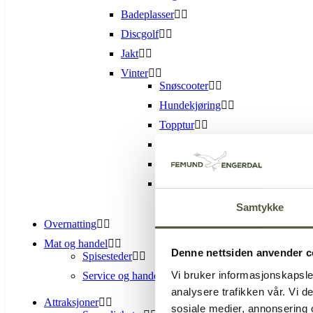
Badeplasser
Discgolf
Jakt
Vinter
Snøscooter
Hundekjøring
Topptur
Langrenn
Isfiske
Alpin-Sølen alpinsenter
Samtykke
Overnatting
Mat og handel
Denne nettsiden anvender c
Spisesteder
Vi bruker informasjonskapsler
Service og handel
analysere trafikken vår. Vi 
Attraksjoner
sosiale medier, annonsering 