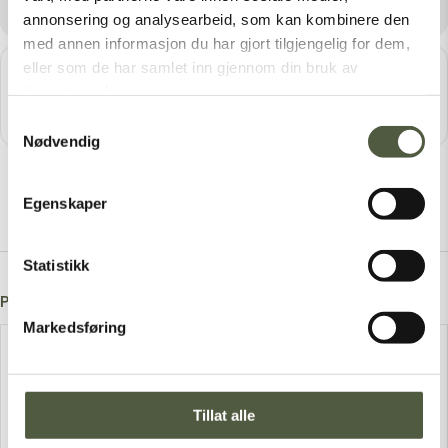
annonsering og analysearbeid, som kan kombinere den
med annen informasjon du har gjort tilgjengelig for dem,
eller som de har samlet inn gjennom din bruk av
Get
Address - Konfirmasjon - Engerdal Kirke []
Destination Addres
Direc
tjenestene deres.
tions
Samtykkevalg
Nødvendig
Egenskaper
Statistikk
Post A Comment
Markedsføring
Tillat alle