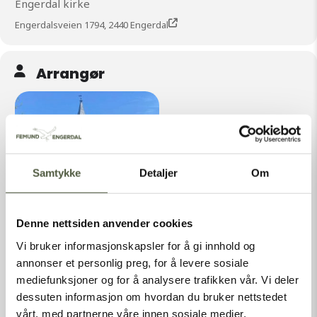
Engerdal kirke
Engerdalsveien 1794, 2440 Engerdal
Arrangør
Samtykke
Detaljer
Om
Denne nettsiden anvender cookies
ENGERDAL MENIGHETSRÅD
Vi bruker informasjonskapsler for å gi innhold og
annonser et personlig preg, for å levere sosiale
engmen@outlook.com
mediefunksjoner og for å analysere trafikken vår. Vi deler
Engerdal Kirke, Engerdalsveien 1794, 2440 Engerdal
dessuten informasjon om hvordan du bruker nettstedet
vårt, med partnerne våre innen sosiale medier,