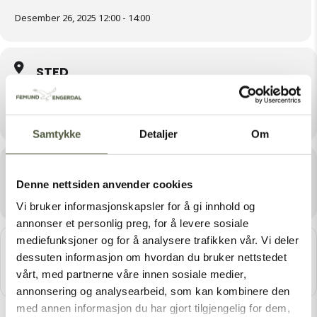
Desember 26, 2025 12:00 - 14:00
STED
Heggeriset samfunnshus
Heggeriset Vest 5, 2440 Engerdal
Samtykke
Detaljer
Om
Arrangør
Denne nettsiden anvender cookies
HEGGERISET VEL
Vi bruker informasjonskapsler for å gi innhold og
annonser et personlig preg, for å levere sosiale
mediefunksjoner og for å analysere trafikken vår. Vi deler
Get
Address - Juletrefest i Heggeriset, kanskje kommer n
Destination Addres
dessuten informasjon om hvordan du bruker nettstedet
Direc
tions
vårt, med partnerne våre innen sosiale medier,
annonsering og analysearbeid, som kan kombinere den
med annen informasjon du har gjort tilgjengelig for dem,