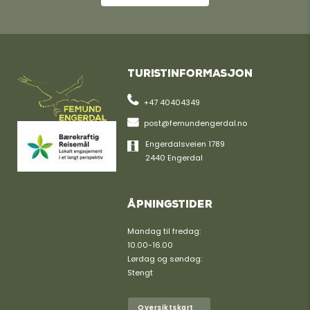
Turistinformasjon
+47 40404349
post@femundengerdal.no
Engerdalsveien 1789
2440 Engerdal
Åpningstider
Mandag til fredag:
10.00-16.00
Lørdag og søndag:
Stengt
Oversiktskart