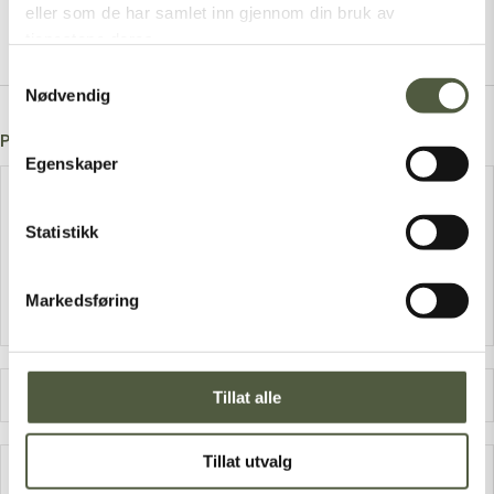
eller som de har samlet inn gjennom din bruk av
tjenestene deres.
Samtykkevalg
Nødvendig
Post A Comment
Egenskaper
Statistikk
Markedsføring
Tillat alle
Tillat utvalg