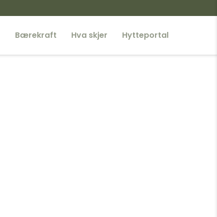
r
Bærekraft
Hva skjer
Hytteportal
ka Nasjonalpark
onalpark
r nasjonalpark
a og Gutulia