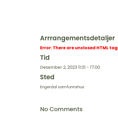
Kultu
Heste
Bade
Arrrangementsdetaljer
Discg
Error: There are unclosed HTML tags 
Jakt
Tid
Vinte
Snøs
Desember 2, 2023 11:01 - 17:00
Sted
Hunde
Engerdal samfunnshus
Topp
Lang
No Comments
Isfisk