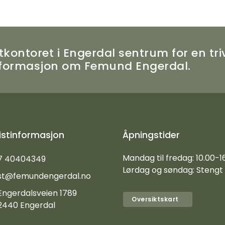
kontoret i Engerdal sentrum for en tri
informasjon om Femund Engerdal.
istinformasjon
Åpningstider
Mandag til fredag: 10.00-1
7 40404349
Lørdag og søndag: Stengt
st@femundengerdal.no
Engerdalsveien 1789
Oversiktskart
2440 Engerdal