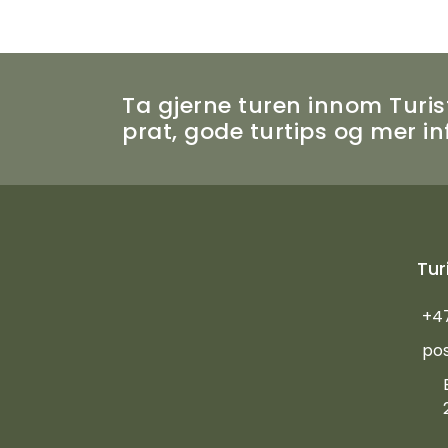
Ta gjerne turen innom Turist
prat, gode turtips og mer 
Tur
+4
po