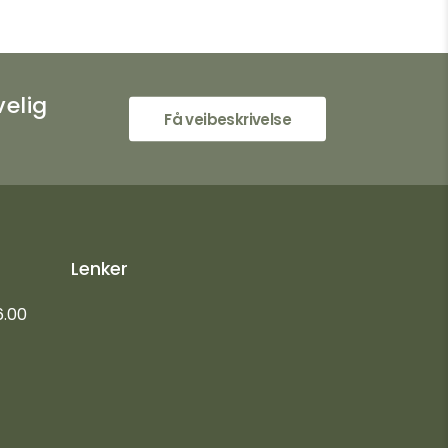
velig
Få veibeskrivelse
Lenker
6.00