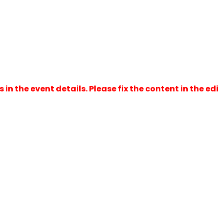
r og arrangement
ridning
plasser
olf
in the event details. Please fix the content in the edi
r
cooter
kjøring
tur
renn
e