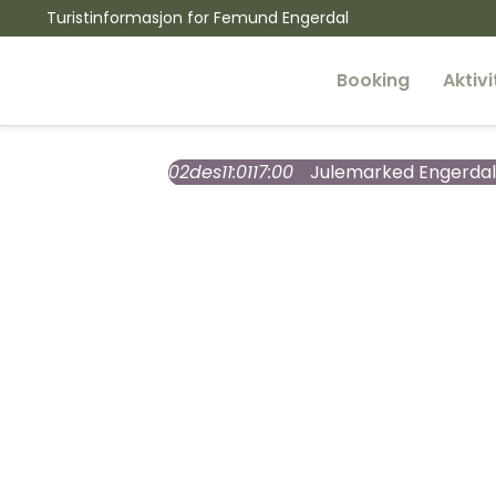
Turistinformasjon for Femund Engerdal
Booking
Aktivi
02
des
11:01
17:00
Julemarked Engerdal
MS F
Fiske
Kano
Vandr
Sykke
Båt