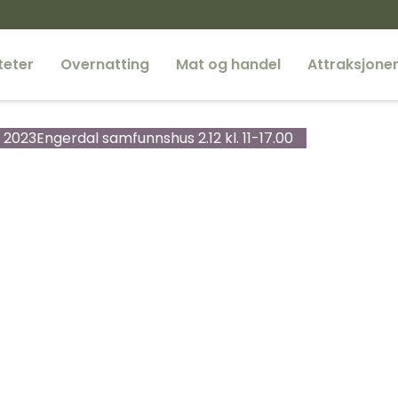
teter
Overnatting
Mat og handel
Attraksjone
 2023
Engerdal samfunnshus 2.12 kl. 11-17.00
æmund II
Femundsmar
Gutulia nasj
e-Fjellturer
Besøkssente
l
Femundsmark