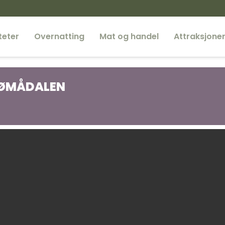
teter
Overnatting
Mat og handel
Attraksjone
SØMÅDALEN
MS Fæmund II
Femundsmarka Nasjonalpa
Fiske
Gutulia nasjonalpark
Kano
Besøkssenter nasjonalpark
Femundsmarka og Gutulia
Vandre-Fjellturer
Sykkel
Båt