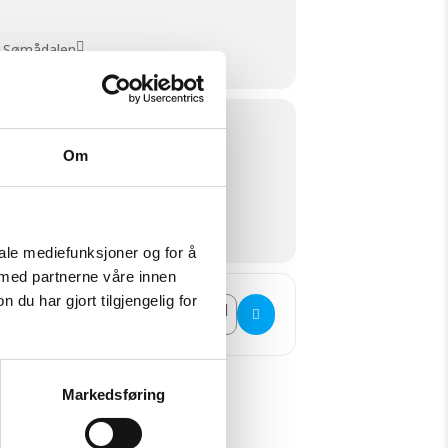
8 Sømådalen
Om
iale mediefunksjoner og for å
 med partnerne våre innen
u har gjort tilgjengelig for
Destination Address - Høsttakkefest Sømådalen [
Markedsføring