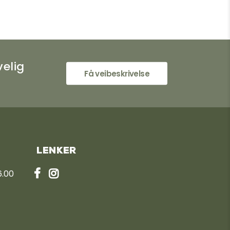
velig
Få veibeskrivelse
Lenker
6.00