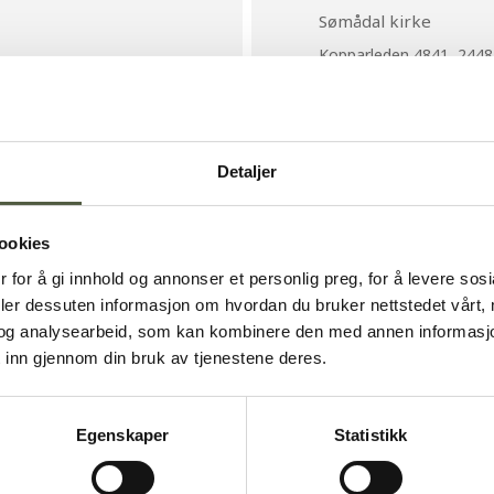
Alpin-Sølen alpinsenter
Sømådal kirke
Kopparleden 4841, 244
Detaljer
HETSRÅD
 2448 Sømådalen
ookies
 for å gi innhold og annonser et personlig preg, for å levere sos
deler dessuten informasjon om hvordan du bruker nettstedet vårt,
og analysearbeid, som kan kombinere den med annen informasjon d
st Sømådalen []
 inn gjennom din bruk av tjenestene deres.
Egenskaper
Statistikk