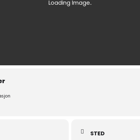
Kultur og arrangement
Hesteridning
Badeplasser
Discgolf
Jakt
Vinter
Snøscooter
er
Hundekjøring
asjon
Topptur
Langrenn
Isfiske
STED