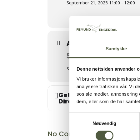
September 21, 2025 11:00 - 12:00
Arrangør
Samtykke
SØMÅDAL MENIG
Sømådal Kirke, Kopparleden 4841,
Denne nettsiden anvender c
Vi bruker informasjonskapsler
analysere trafikken vår. Vi 
Get
sosiale medier, annonsering 
Address - Høsttakkefe
Directions
dem, eller som de har samlet
Samtykkevalg
Nødvendig
No Comments