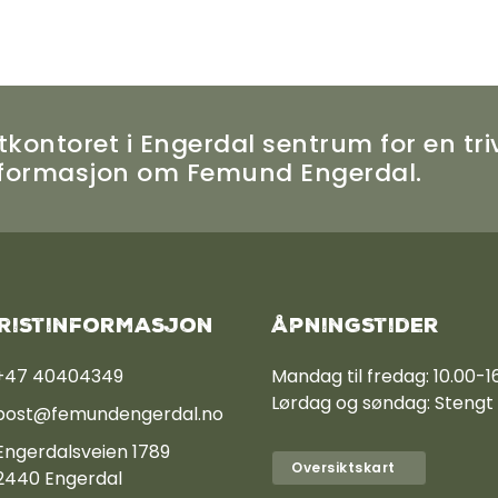
kontoret i Engerdal sentrum for en tri
informasjon om Femund Engerdal.
ristinformasjon
Åpningstider
+47 40404349
Mandag til fredag: 10.00-1
Lørdag og søndag: Stengt
post@femundengerdal.no
Engerdalsveien 1789
Oversiktskart
2440 Engerdal