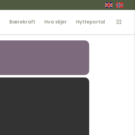
r
Bærekraft
Hva skjer
Hytteportal
rk