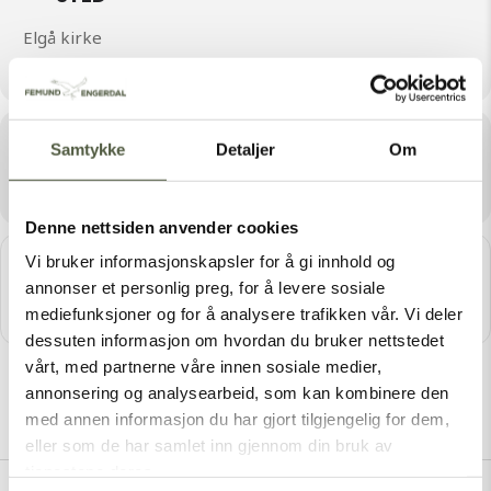
Elgå kirke
Elgå kirke, 2446 Elgå
Arrangør
Samtykke
Detaljer
Om
ELGÅ MENIGHETSRÅD
Denne nettsiden anvender cookies
Vi bruker informasjonskapsler for å gi innhold og
Get
Address - Gudstjeneste-Samefolkets dag Elgå Kirke 
Destination Addres
Direc
annonser et personlig preg, for å levere sosiale
tions
mediefunksjoner og for å analysere trafikken vår. Vi deler
dessuten informasjon om hvordan du bruker nettstedet
vårt, med partnerne våre innen sosiale medier,
annonsering og analysearbeid, som kan kombinere den
med annen informasjon du har gjort tilgjengelig for dem,
eller som de har samlet inn gjennom din bruk av
tjenestene deres.