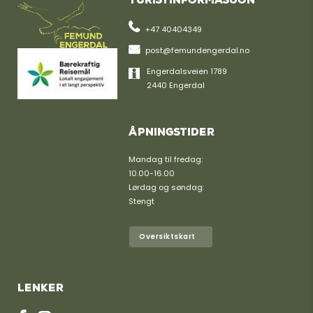
Turistinformasjon
+47 40404349
post@femundengerdal.no
Engerdalsveien 1789
2440 Engerdal
Åpningstider
Mandag til fredag:
10.00-16.00
Lørdag og søndag:
Stengt
Oversiktskart
Lenker