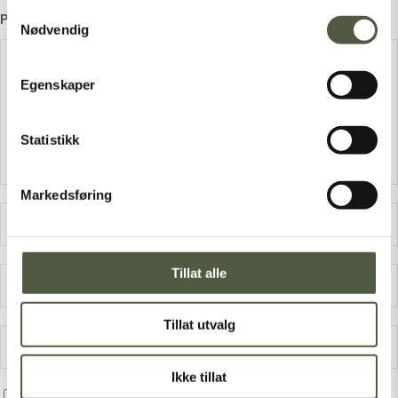
Samtykkevalg
Post A Comment
Nødvendig
Egenskaper
Statistikk
Markedsføring
Tillat alle
Tillat utvalg
Ikke tillat
Save my name, email, and website in this browser for the