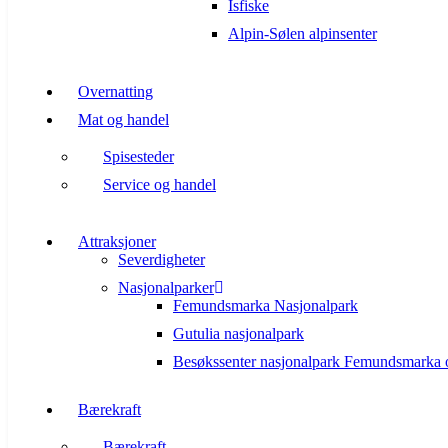
Isfiske
Alpin-Sølen alpinsenter
Overnatting
Mat og handel
Spisesteder
Service og handel
Attraksjoner
Severdigheter
Nasjonalparker
Femundsmarka Nasjonalpark
Gutulia nasjonalpark
Besøkssenter nasjonalpark Femundsmarka 
Bærekraft
Bærekraft