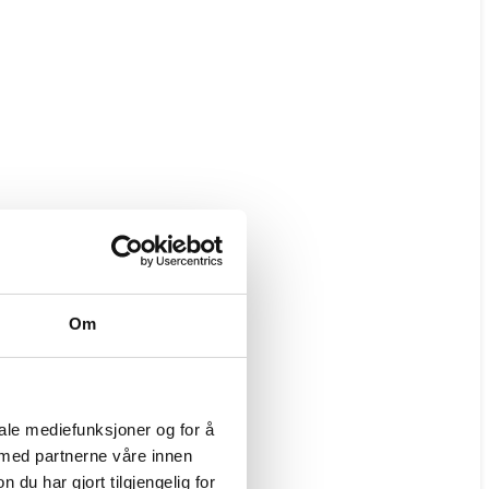
Om
iale mediefunksjoner og for å
 med partnerne våre innen
u har gjort tilgjengelig for