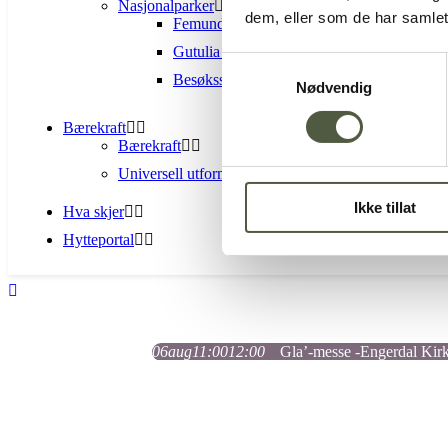
Nasjonalparker
dem, eller som de har samlet
Femundsmarka Nasjonalpark
Gutulia nasjonalpark
Samtykkevalg
Besøkssenter nasjonalpark Femundsmarka 
Nødvendig
Bærekraft
Bærekraft
Universell utforming
Ikke tillat
Hva skjer
Hytteportal
06
aug
11:00
12:00
Gla’-messe -Engerdal Kir