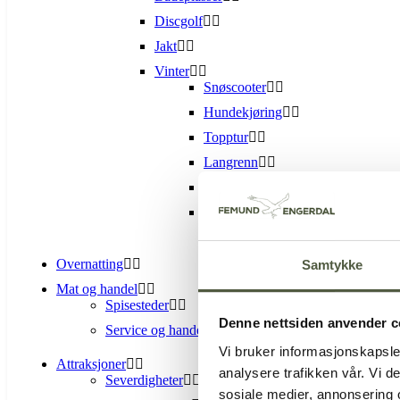
Discgolf
Jakt
Vinter
Snøscooter
Hundekjøring
Topptur
Langrenn
Isfiske
Alpin-Sølen alpinsenter
Overnatting
Samtykke
Mat og handel
Spisesteder
Denne nettsiden anvender c
Service og handel
Vi bruker informasjonskapsler
Attraksjoner
analysere trafikken vår. Vi 
Severdigheter
sosiale medier, annonsering 