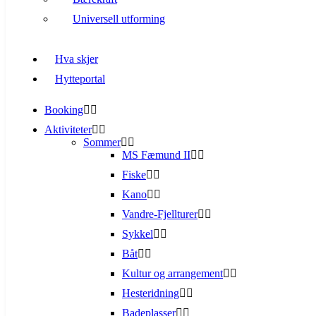
Universell utforming
Hva skjer
Hytteportal
Booking
Aktiviteter
Sommer
MS Fæmund II
Fiske
Kano
Vandre-Fjellturer
Sykkel
Båt
Kultur og arrangement
Hesteridning
Badeplasser