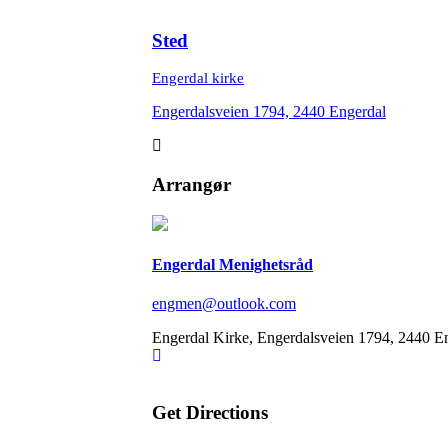
Sted
Engerdal kirke
Engerdalsveien 1794, 2440 Engerdal
Arrangør
Engerdal Menighetsråd
engmen@outlook.com
Engerdal Kirke, Engerdalsveien 1794, 2440 E
Get Directions