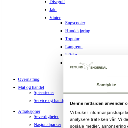
Discgolf
Jakt
Vinter
Snøscooter
Hundekjøring
Topptur
Langrenn
Isfiske
Alpin-Sølen alpinsenter
Overnatting
Samtykke
Mat og handel
Spisesteder
Service og handel
Denne nettsiden anvender c
Attraksjoner
Vi bruker informasjonskapsler
Severdigheter
analysere trafikken vår. Vi 
Nasjonalparker
sosiale medier, annonsering 