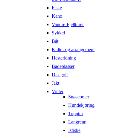
Fiske
Kano
Vandre-Fjellturer
Sykkel
Båt
Kultur og arrangement
Hesteridning
Badeplasser
Discgolf
Jakt
Vinter
Snøscooter
Hundekjøring
Topptur
Langrenn
Isfiske