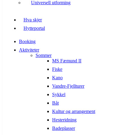
Universell utforming
Hva skjer
Hytteportal
Booking
Aktiviteter
Sommer
MS Fæmund II
Fiske
Kano
Vandre-Fjellturer
Sykkel
Båt
Kultur og arrangement
Hesteridning
Badeplasser