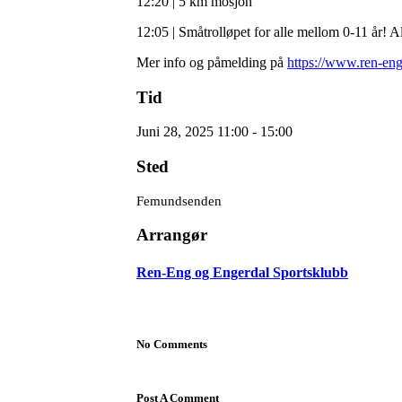
12:20 | 5 km mosjon
12:05 | Småtrolløpet for alle mellom 0-11 år! A
Mer info og påmelding på
https://www.ren-en
Tid
Juni 28, 2025 11:00 - 15:00
Sted
Femundsenden
Arrangør
Ren-Eng og Engerdal Sportsklubb
No Comments
Post A Comment