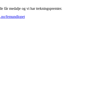
lle får medalje og vi har trekningspremier.
g.no/femundlopet