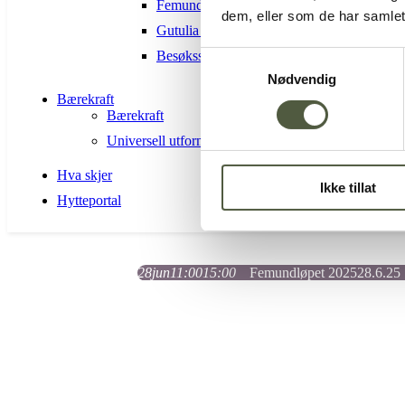
Femundsmarka Nasjonalpark
dem, eller som de har samlet
Gutulia nasjonalpark
Besøkssenter nasjonalpark Femundsmarka 
Samtykkevalg
Nødvendig
Bærekraft
Bærekraft
Universell utforming
Hva skjer
Ikke tillat
Hytteportal
28
jun
11:00
15:00
Femundløpet 2025
28.6.25