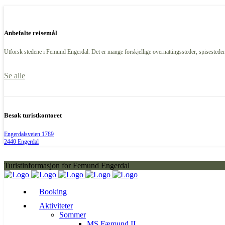
Anbefalte reisemål
Utforsk stedene i Femund Engerdal. Det er mange forskjellige overnattingssteder, spisesteder,
Se alle
Besøk turistkontoret
Engerdalsveien 1789
2440 Engerdal
Turistinformasjon for Femund Engerdal
Booking
Aktiviteter
Sommer
MS Fæmund II