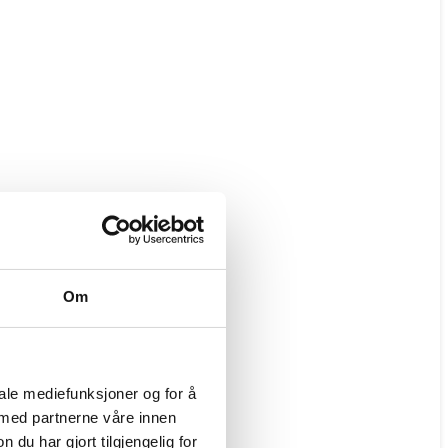
Om
iale mediefunksjoner og for å
 med partnerne våre innen
u har gjort tilgjengelig for