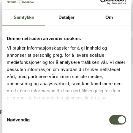
Sted
Samtykke
Detaljer
Om
Femund Brygge & Pub
Denne nettsiden anvender cookies
Arrangør
Vi bruker informasjonskapsler for å gi innhold og
annonser et personlig preg, for å levere sosiale
FEMUND BRYGGE & PUB
mediefunksjoner og for å analysere trafikken vår. Vi deler
dessuten informasjon om hvordan du bruker nettstedet
vårt, med partnerne våre innen sosiale medier,
annonsering og analysearbeid, som kan kombinere den
med annen informasjon du har gjort tilgjengelig for dem,
eller som de har samlet inn gjennom din bruk av
tjenestene deres.
Post A Comment
Samtykkevalg
Nødvendig