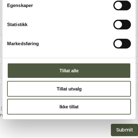
Egenskaper
Statistikk
Markedsføring
Tillat alle
Tillat utvalg
Ikke tillat
Save my name, email, and website in this browser for the
next time I comment.