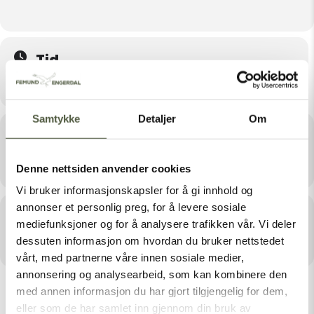
Tid
November 19, 2024 17:30 - 21:30
Samtykke
Detaljer
Om
Sted
Engerdalshallen, Ebus
Denne nettsiden anvender cookies
Vi bruker informasjonskapsler for å gi innhold og
annonser et personlig preg, for å levere sosiale
Arrangør
mediefunksjoner og for å analysere trafikken vår. Vi deler
dessuten informasjon om hvordan du bruker nettstedet
ENGERDAL FRIVILLIGSENTRAL
vårt, med partnerne våre innen sosiale medier,
annonsering og analysearbeid, som kan kombinere den
med annen informasjon du har gjort tilgjengelig for dem,
eller som de har samlet inn gjennom din bruk av