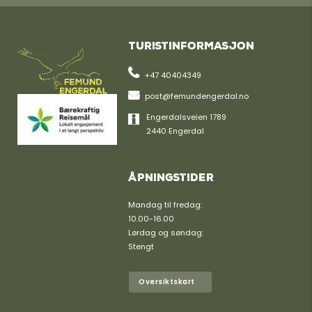
Turistinformasjon
+47 40404349
post@femundengerdal.no
Engerdalsveien 1789
2440 Engerdal
Åpningstider
Mandag til fredag:
10.00-16.00
Lørdag og søndag:
Stengt
Oversiktskart