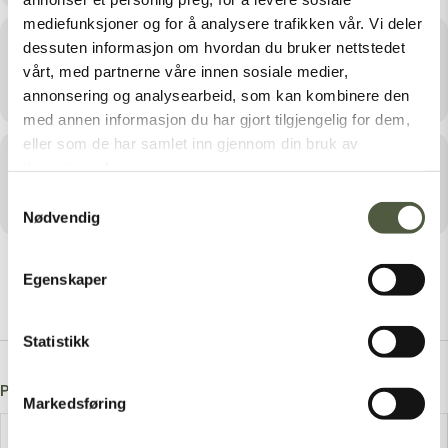
mediefunksjoner og for å analysere trafikken vår. Vi deler
Sted
dessuten informasjon om hvordan du bruker nettstedet
vårt, med partnerne våre innen sosiale medier,
Blokkodden Villmarksmuseum
annonsering og analysearbeid, som kan kombinere den
med annen informasjon du har gjort tilgjengelig for dem,
eller som de har samlet inn gjennom din bruk av
Arrangør
tjenestene deres.
Samtykkevalg
BLOKKODDEN VILLMARKSMUSEUM
Nødvendig
Egenskaper
Statistikk
Post A Comment
Markedsføring