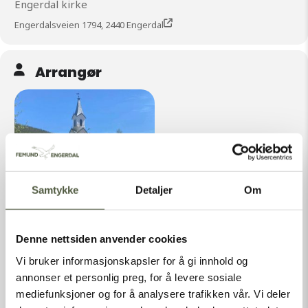
Engerdal kirke
Engerdalsveien 1794, 2440 Engerdal
Arrangør
Samtykke
Detaljer
Om
ENGERDAL MENIGHETSRÅD
Denne nettsiden anvender cookies
Vi bruker informasjonskapsler for å gi innhold og
engmen@outlook.com
annonser et personlig preg, for å levere sosiale
Engerdal Kirke, Engerdalsveien 1794, 2440 Engerdal
mediefunksjoner og for å analysere trafikken vår. Vi deler