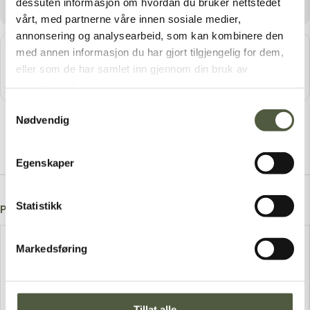
dessuten informasjon om hvordan du bruker nettstedet
vårt, med partnerne våre innen sosiale medier,
annonsering og analysearbeid, som kan kombinere den
Get
Address - Allehelgensgudstjeneste, Engerdal Kirke []
Destination Addres
med annen informasjon du har gjort tilgjengelig for dem,
Direc
eller som de har samlet inn gjennom din bruk av
tions
tjenestene deres.
Samtykkevalg
Nødvendig
Egenskaper
Statistikk
Post A Comment
Markedsføring
Tillat alle