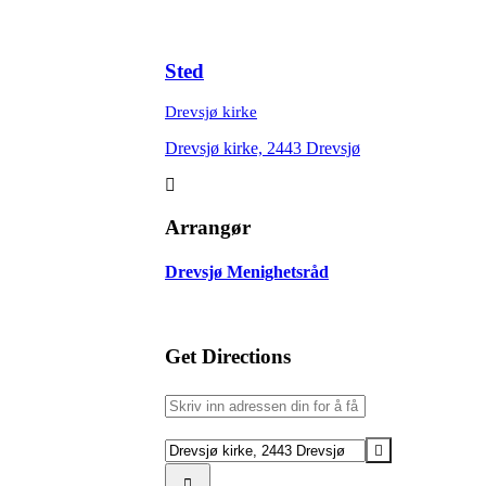
Sted
Drevsjø kirke
Drevsjø kirke, 2443 Drevsjø
Arrangør
Drevsjø Menighetsråd
Get Directions
Address
-
Allehelgen-
Destination
gudstjeneste
Address
Drevsjø
-