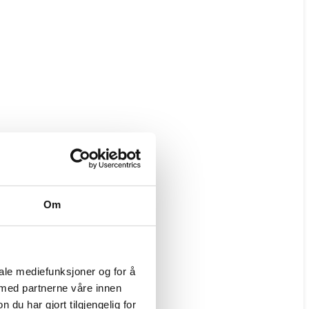
Om
iale mediefunksjoner og for å
 med partnerne våre innen
u har gjort tilgjengelig for