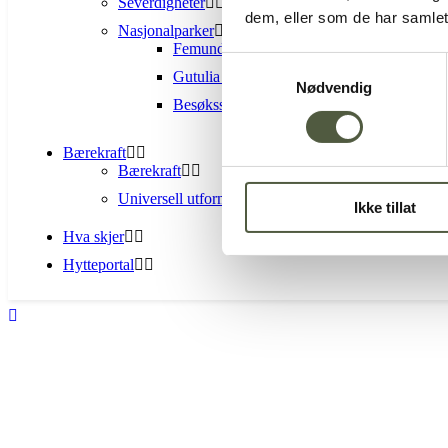
Severdigheter
dem, eller som de har samlet
Nasjonalparker
Femundsmarka Nasjonalpark
Samtykkevalg
Gutulia nasjonalpark
Nødvendig
Besøkssenter nasjonalpark Femundsmarka 
Bærekraft
Bærekraft
Universell utforming
Ikke tillat
Hva skjer
Hytteportal
06
nov
19:00
20:00
Allehelgen-gudstjeneste D