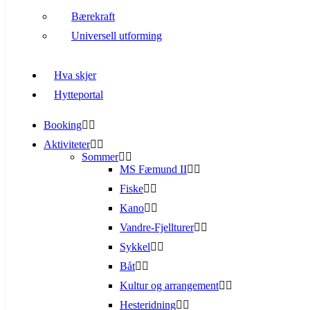
Bærekraft
Universell utforming
Hva skjer
Hytteportal
Booking
Aktiviteter
Sommer
MS Fæmund II
Fiske
Kano
Vandre-Fjellturer
Sykkel
Båt
Kultur og arrangement
Hesteridning