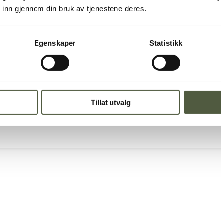
 inn gjennom din bruk av tjenestene deres.
Egenskaper
Statistikk
og Gutulia
Tillat utvalg
revsjø
Drevsjø Kirke