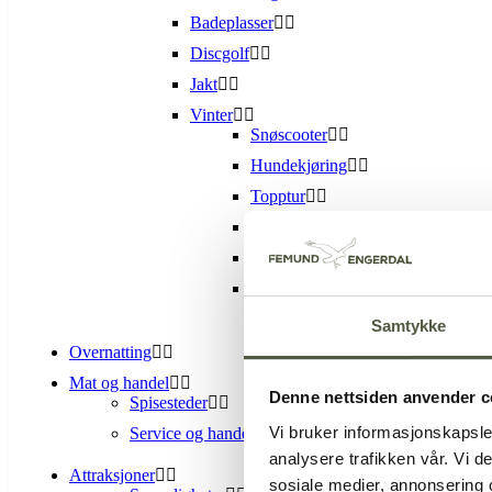
Badeplasser
Discgolf
Jakt
Vinter
Snøscooter
Hundekjøring
Topptur
Langrenn
Isfiske
Alpin-Sølen alpinsenter
Samtykke
Overnatting
Mat og handel
Denne nettsiden anvender c
Spisesteder
Vi bruker informasjonskapsler
Service og handel
analysere trafikken vår. Vi 
Attraksjoner
sosiale medier, annonsering 