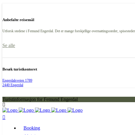
Anbefalte reisemål
Utforsk stedene i Femund Engerdal. Det er mange forskjellige overnattingssteder, spisesteder,
Se alle
Besøk turistkontoret
Engerdalsveien 1789
2440 Engerdal
Turistinformasjon for Femund Engerdal
Booking