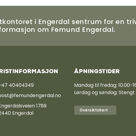
kontoret i Engerdal sentrum for en tri
informasjon om Femund Engerdal.
ristinformasjon
Åpningstider
+47 40404349
Mandag til fredag: 10.00-1
Lørdag og søndag: Stengt
post@femundengerdal.no
Engerdalsveien 1789
Oversiktskart
2440 Engerdal