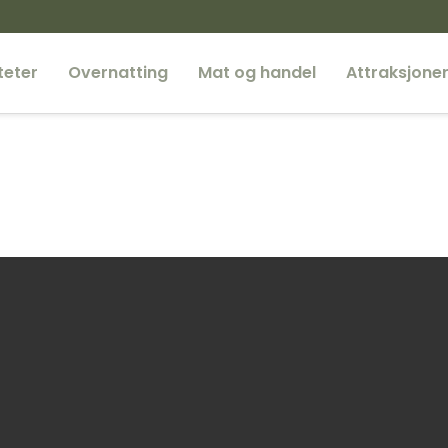
teter
Overnatting
Mat og handel
Attraksjone
EMUND CAFÈ OG LOKALMAT
MS Fæmund II
Femundsmarka Nasjonalpa
Fiske
Gutulia nasjonalpark
Kano
Besøkssenter nasjonalpark
Femundsmarka og Gutulia
Vandre-Fjellturer
Sykkel
Båt