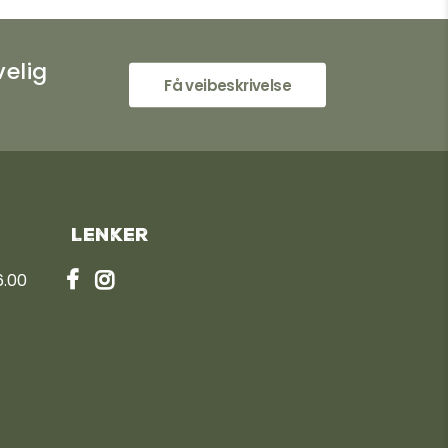
velig
Få veibeskrivelse
Lenker
6.00