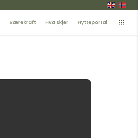
r
Bærekraft
Hva skjer
Hytteportal
rk