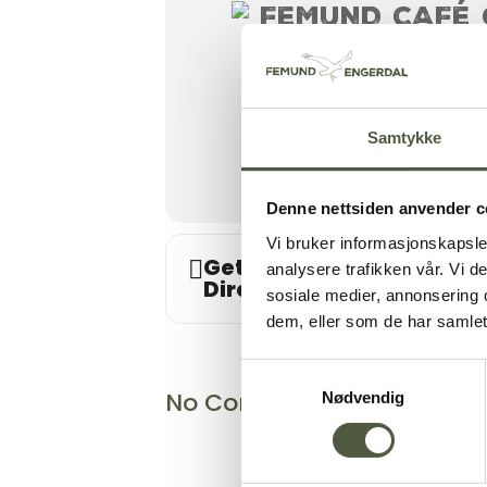
FEMUND CAFÉ
post@femundmat.no
+47 905 73 080
Engerdalsveien 1789, 2440 Enge
Samtykke
Denne nettsiden anvender c
Vi bruker informasjonskapsler
Get
Address - 17. mai pub 
analysere trafikken vår. Vi 
Directions
sosiale medier, annonsering 
dem, eller som de har samlet
Samtykkevalg
No Comments
Nødvendig