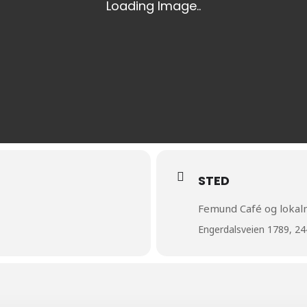
Kultur og arrangement
Hesteridning
Badeplasser
Discgolf
Jakt
Vinter
Snøscooter
STED
Hundekjøring
Femund Café og lokal
Topptur
Engerdalsveien 1789, 24
Langrenn
Isfiske