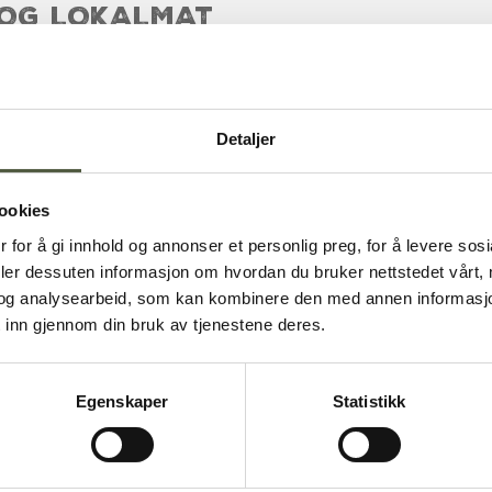
Alpin-Sølen alpinsenter
 OG LOKALMAT
rdal
Detaljer
ookies
 for å gi innhold og annonser et personlig preg, for å levere sos
på Femund Cafè og lokalmat []
deler dessuten informasjon om hvordan du bruker nettstedet vårt,
og analysearbeid, som kan kombinere den med annen informasjon d
 inn gjennom din bruk av tjenestene deres.
Egenskaper
Statistikk