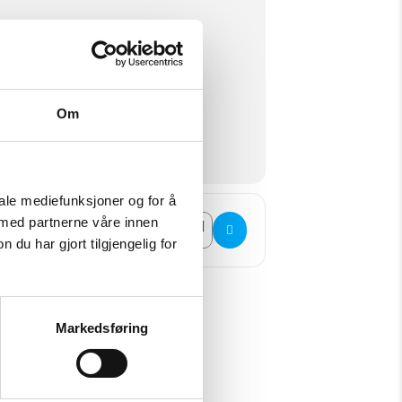
Om
iale mediefunksjoner og for å
Destination Address - 17. mai pub på Femund Caf
 med partnerne våre innen
u har gjort tilgjengelig for
Markedsføring