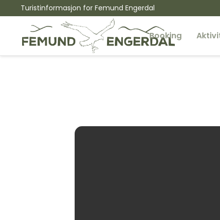
Turistinformasjon for Femund Engerdal
Booking
Aktivi
17
17. MAI PUB PÅ F
MAI
17. MAI KL. 20.00