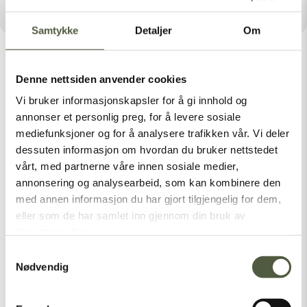
Samtykke
Detaljer
Om
Denne nettsiden anvender cookies
Vi bruker informasjonskapsler for å gi innhold og
annonser et personlig preg, for å levere sosiale
Latest Posts
mediefunksjoner og for å analysere trafikken vår. Vi deler
dessuten informasjon om hvordan du bruker nettstedet
vårt, med partnerne våre innen sosiale medier,
annonsering og analysearbeid, som kan kombinere den
Categories
med annen informasjon du har gjort tilgjengelig for dem,
Nasjonalparker
eller som de har samlet inn gjennom din bruk av
tjenestene deres.
Sommer
Samtykkevalg
Vinter
Nødvendig
[vc_empty_space height=”1px”]