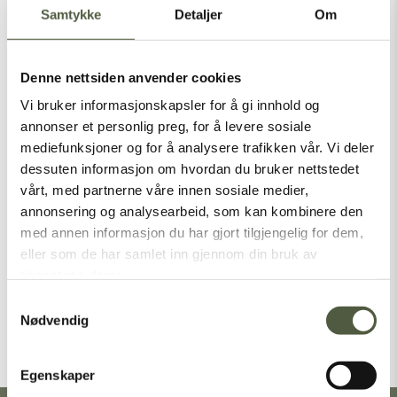
Samtykke
Detaljer
Om
Denne nettsiden anvender cookies
Latest Posts
Vi bruker informasjonskapsler for å gi innhold og
annonser et personlig preg, for å levere sosiale
mediefunksjoner og for å analysere trafikken vår. Vi deler
dessuten informasjon om hvordan du bruker nettstedet
Categories
vårt, med partnerne våre innen sosiale medier,
annonsering og analysearbeid, som kan kombinere den
Nasjonalparker
med annen informasjon du har gjort tilgjengelig for dem,
eller som de har samlet inn gjennom din bruk av
Sommer
tjenestene deres.
Vinter
Samtykkevalg
Nødvendig
[vc_empty_space height=”1px”]
Egenskaper