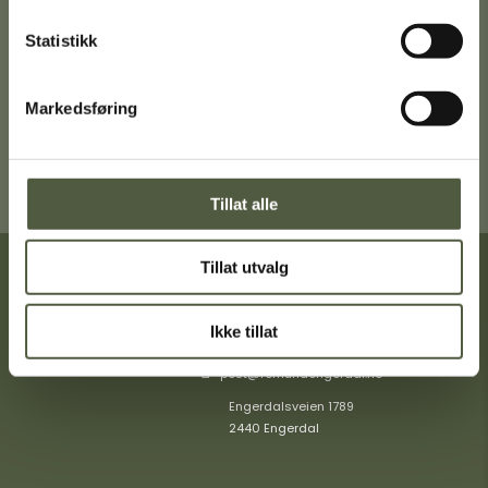
Statistikk
Ta gjerne turen innom Turistkontoret i
Engerdal sentrum for en trivelig prat,
gode turtips og mer informasjon om
Femund Engerdal.
Markedsføring
Få veibeskrivelse
Tillat alle
Tillat utvalg
Turistinformasjon
Ikke tillat
+47 40404349
post@femundengerdal.no
Engerdalsveien 1789
2440 Engerdal