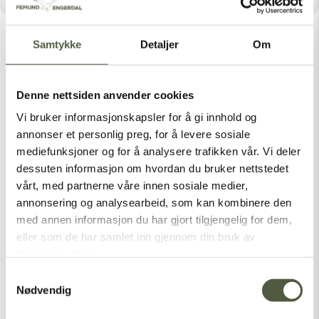
Samtykke
Detaljer
Om
Denne nettsiden anvender cookies
Latest Posts
Vi bruker informasjonskapsler for å gi innhold og
annonser et personlig preg, for å levere sosiale
mediefunksjoner og for å analysere trafikken vår. Vi deler
dessuten informasjon om hvordan du bruker nettstedet
Categories
vårt, med partnerne våre innen sosiale medier,
Nasjonalparker
annonsering og analysearbeid, som kan kombinere den
med annen informasjon du har gjort tilgjengelig for dem,
Sommer
eller som de har samlet inn gjennom din bruk av
Vinter
tjenestene deres.
Samtykkevalg
Nødvendig
[vc_empty_space height=”1px”]