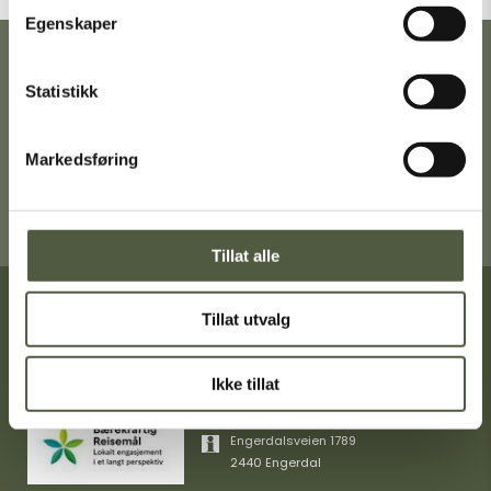
Egenskaper
Ta gjerne turen innom Turistkontoret i
Statistikk
Engerdal sentrum for en trivelig prat,
gode turtips og mer informasjon om
Femund Engerdal.
Markedsføring
Få veibeskrivelse
Tillat alle
Tillat utvalg
Turistinformasjon
+47 40404349
Ikke tillat
post@femundengerdal.no
Engerdalsveien 1789
2440 Engerdal