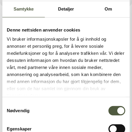
Samtykke
Detaljer
Om
Denne nettsiden anvender cookies
Vi bruker informasjonskapsler for å gi innhold og
Latest Posts
annonser et personlig preg, for å levere sosiale
mediefunksjoner og for å analysere trafikken vår. Vi deler
dessuten informasjon om hvordan du bruker nettstedet
vårt, med partnerne våre innen sosiale medier,
Categories
annonsering og analysearbeid, som kan kombinere den
med annen informasjon du har gjort tilgjengelig for dem,
Nasjonalparker
eller som de har samlet inn gjennom din bruk av
Sommer
tjenestene deres.
Vinter
Samtykkevalg
Nødvendig
[vc_empty_space height=”1px”]
Egenskaper