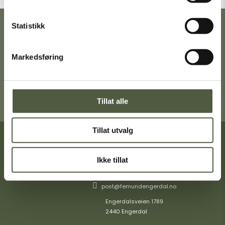
Statistikk
Ta gjerne turen innom Turistkontoret i
Engerdal sentrum for en trivelig prat,
gode turtips og mer informasjon om
Markedsføring
Femund Engerdal.
Få veibeskrivelse
Tillat alle
Tillat utvalg
Turistinformasjon
Ikke tillat
+47 40404349
post@femundengerdal.no
Engerdalsveien 1789
2440 Engerdal