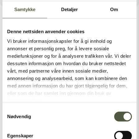
Samtykke
Detaljer
Om
Denne nettsiden anvender cookies
Vi bruker informasjonskapsler for å gi innhold og
Latest Posts
annonser et personlig preg, for å levere sosiale
mediefunksjoner og for å analysere trafikken vår. Vi deler
dessuten informasjon om hvordan du bruker nettstedet
vårt, med partnerne våre innen sosiale medier,
Categories
annonsering og analysearbeid, som kan kombinere den
med annen informasjon du har gjort tilgjengelig for dem,
Nasjonalparker
eller som de har samlet inn gjennom din bruk av
Sommer
tjenestene deres.
Vinter
Samtykkevalg
Nødvendig
[vc_empty_space height=”1px”]
Egenskaper