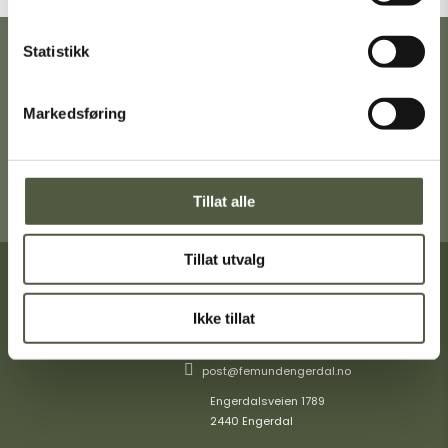
Statistikk
Ta gjerne turen innom Turistkontoret i
Engerdal sentrum for en trivelig prat,
gode turtips og mer informasjon om
Markedsføring
Femund Engerdal.
Få veibeskrivelse
Tillat alle
Tillat utvalg
Turistinformasjon
Ikke tillat
+47 40404349
post@femundengerdal.no
Engerdalsveien 1789
2440 Engerdal