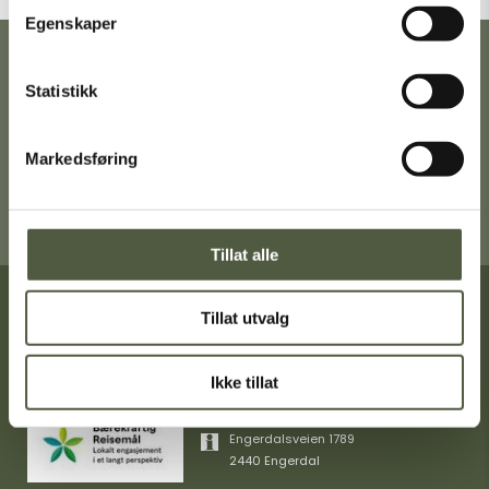
Egenskaper
Ta gjerne turen innom Turistkontoret i
Statistikk
Engerdal sentrum for en trivelig prat,
gode turtips og mer informasjon om
Femund Engerdal.
Markedsføring
Få veibeskrivelse
Tillat alle
Tillat utvalg
Turistinformasjon
+47 40404349
Ikke tillat
post@femundengerdal.no
Engerdalsveien 1789
2440 Engerdal