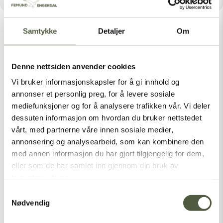
Samtykke
Detaljer
Om
Denne nettsiden anvender cookies
Latest Posts
Vi bruker informasjonskapsler for å gi innhold og
annonser et personlig preg, for å levere sosiale
mediefunksjoner og for å analysere trafikken vår. Vi deler
dessuten informasjon om hvordan du bruker nettstedet
Categories
vårt, med partnerne våre innen sosiale medier,
Nasjonalparker
annonsering og analysearbeid, som kan kombinere den
med annen informasjon du har gjort tilgjengelig for dem,
Sommer
eller som de har samlet inn gjennom din bruk av
Vinter
tjenestene deres.
Samtykkevalg
Nødvendig
[vc_empty_space height=”1px”]