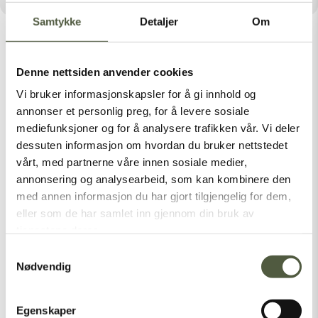
Samtykke
Detaljer
Om
Denne nettsiden anvender cookies
Vi bruker informasjonskapsler for å gi innhold og
Latest Posts
annonser et personlig preg, for å levere sosiale
mediefunksjoner og for å analysere trafikken vår. Vi deler
dessuten informasjon om hvordan du bruker nettstedet
vårt, med partnerne våre innen sosiale medier,
Categories
annonsering og analysearbeid, som kan kombinere den
med annen informasjon du har gjort tilgjengelig for dem,
Nasjonalparker
eller som de har samlet inn gjennom din bruk av
Sommer
tjenestene deres.
Vinter
Samtykkevalg
Nødvendig
[vc_empty_space height=”1px”]
Egenskaper