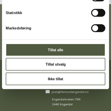
Statistikk
Ta gjerne turen innom Turistkontoret i
Engerdal sentrum for en trivelig prat,
gode turtips og mer informasjon om
Markedsføring
Femund Engerdal.
Få veibeskrivelse
Tillat alle
Tillat utvalg
Turistinformasjon
Ikke tillat
+47 40404349
post@femundengerdal.no
Engerdalsveien 1789
2440 Engerdal