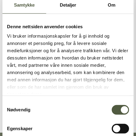
Samtykke
Detaljer
Om
Denne nettsiden anvender cookies
Latest Posts
Vi bruker informasjonskapsler for å gi innhold og
annonser et personlig preg, for å levere sosiale
mediefunksjoner og for å analysere trafikken vår. Vi deler
dessuten informasjon om hvordan du bruker nettstedet
Categories
vårt, med partnerne våre innen sosiale medier,
annonsering og analysearbeid, som kan kombinere den
Nasjonalparker
med annen informasjon du har gjort tilgjengelig for dem,
eller som de har samlet inn gjennom din bruk av
Sommer
tjenestene deres.
Vinter
Samtykkevalg
Nødvendig
[vc_empty_space height=”1px”]
Egenskaper