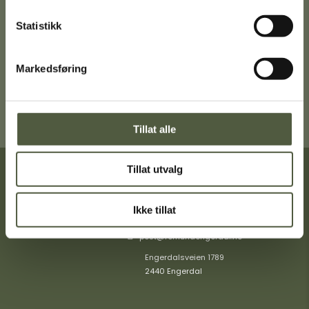
Statistikk
Ta gjerne turen innom Turistkontoret i
Engerdal sentrum for en trivelig prat,
gode turtips og mer informasjon om
Femund Engerdal.
Markedsføring
Få veibeskrivelse
Tillat alle
Tillat utvalg
Turistinformasjon
Ikke tillat
+47 40404349
post@femundengerdal.no
Engerdalsveien 1789
2440 Engerdal