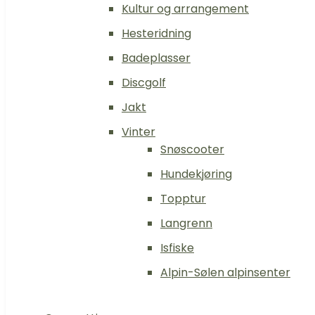
Kultur og arrangement
Hesteridning
Badeplasser
Discgolf
Jakt
Vinter
Snøscooter
Hundekjøring
Topptur
Langrenn
Isfiske
Alpin-Sølen alpinsenter