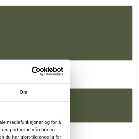
Om
iale mediefunksjoner og for å
 med partnerne våre innen
u har gjort tilgjengelig for