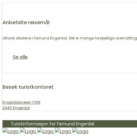
Anbefalte reisemål
Utforsk stedene i Femund Engerdal. Det er mange forskjellige overnattings
Se alle
Besøk turistkontoret
Engerdalsveien 1789
2440 Engerdal
Turistinformasjon for Femund Engerdal