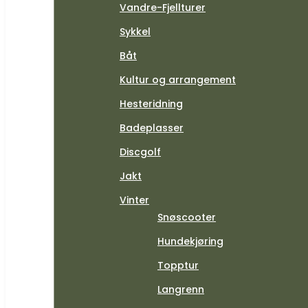
Vandre-Fjellturer
Sykkel
Båt
Kultur og arrangement
Hesteridning
Badeplasser
Discgolf
Jakt
Vinter
Snøscooter
Hundekjøring
Topptur
Langrenn