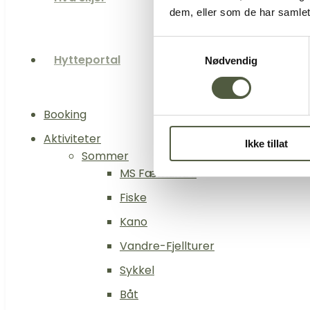
dem, eller som de har samlet
Samtykkevalg
Hytteportal
Nødvendig
Booking
Aktiviteter
Ikke tillat
Sommer
MS Fæmund II
Fiske
Kano
Vandre-Fjellturer
Sykkel
Båt