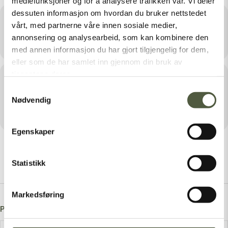
mediefunksjoner og for å analysere trafikken vår. Vi deler
dessuten informasjon om hvordan du bruker nettstedet
Sted
vårt, med partnerne våre innen sosiale medier,
annonsering og analysearbeid, som kan kombinere den
Engerdal, Rendalen og Stor-Elvdal kommuner
med annen informasjon du har gjort tilgjengelig for dem,
eller som de har samlet inn gjennom din bruk av
tjenestene deres.
Arrangør
Samtykkevalg
FIPS-MOUCHE INTERNATIONAL SPORT FLY
Nødvendig
FISHING FEDERATION
Egenskaper
Statistikk
Markedsføring
Post A Comment