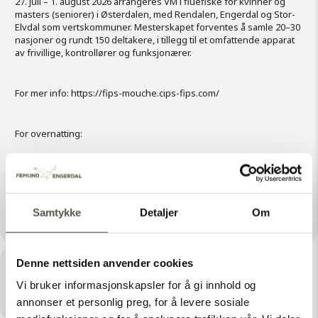
27. juli – 1. august 2026 arrangeres VM i fluefiske for kvinner og
masters (seniorer) i Østerdalen, med Rendalen, Engerdal og Stor-
Elvdal som vertskommuner. Mesterskapet forventes å samle 20–30
nasjoner og rundt 150 deltakere, i tillegg til et omfattende apparat
av frivillige, kontrollører og funksjonærer.
For mer info: https://fips-mouche.cips-fips.com/
For overnatting:
Overnatting
Samtykke
Detaljer
Om
Denne nettsiden anvender cookies
Tid
Vi bruker informasjonskapsler for å gi innhold og
August 1, 2026 Hele dagen
annonser et personlig preg, for å levere sosiale